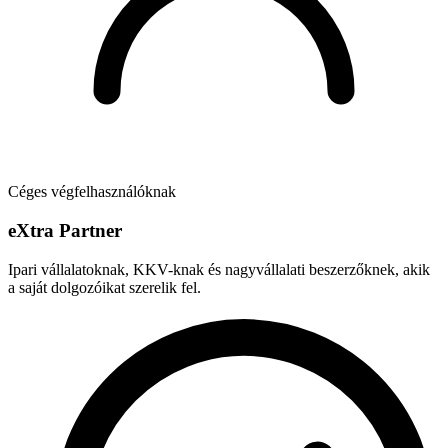
Céges végfelhasználóknak
e
X
tra Partner
Ipari vállalatoknak, KKV-knak és nagyvállalati beszerzőknek, akik
a saját dolgozóikat szerelik fel.