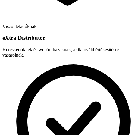
Viszonteladóknak
e
X
tra Distributor
Kereskedőknek és webáruházaknak, akik továbbértékesítésre
vásárolnak.