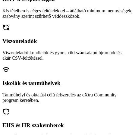
Kis tételben is céges feltételekkel – átlátható minimum mennyiségek,
szabvány szerint szűrhető védőeszközök.
Viszonteladók
Viszonteladói kondíciók és gyors, cikkszám-alapú újrarendelés –
akár CSV-feltöltéssel.
Iskolák és tanműhelyek
Tanműhelyi és oktatási célú felszerelés az eXtra Community
program keretében.
EHS és HR szakemberek