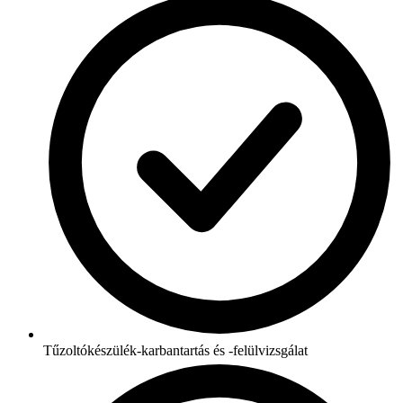
Tűzoltókészülék-karbantartás és -felülvizsgálat