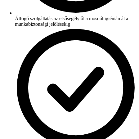
Átfogó szolgáltatás az elsősegélytől a mosdóhigiénián át a
munkabiztonsági jelölésekig