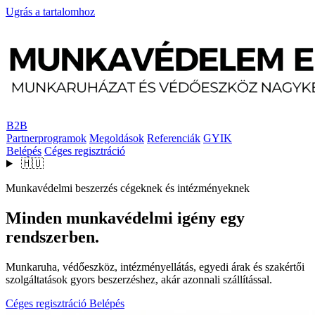
Ugrás a tartalomhoz
B2B
Partnerprogramok
Megoldások
Referenciák
GYIK
Belépés
Céges regisztráció
🇭🇺
Munkavédelmi beszerzés cégeknek és intézményeknek
Minden munkavédelmi igény egy
rendszerben.
Munkaruha, védőeszköz, intézményellátás, egyedi árak és szakértői
szolgáltatások gyors beszerzéshez, akár azonnali szállítással.
Céges regisztráció
Belépés