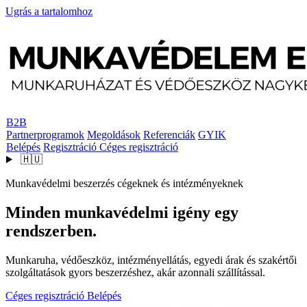
Ugrás a tartalomhoz
B2B
Partnerprogramok
Megoldások
Referenciák
GYIK
Belépés
Regisztráció
Céges regisztráció
🇭🇺
Munkavédelmi beszerzés cégeknek és intézményeknek
Minden munkavédelmi igény egy
rendszerben.
Munkaruha, védőeszköz, intézményellátás, egyedi árak és szakértői
szolgáltatások gyors beszerzéshez, akár azonnali szállítással.
Céges regisztráció
Belépés