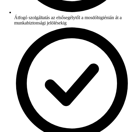
Átfogó szolgáltatás az elsősegélytől a mosdóhigiénián át a
munkabiztonsági jelölésekig