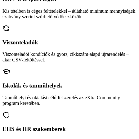
Kis tételben is céges feltételekkel – átlátható minimum mennyiségek,
szabvány szerint szűrhető védőeszközök.
Viszonteladók
Viszonteladói kondíciók és gyors, cikkszám-alapú újrarendelés –
akár CSV-feltöltéssel.
Iskolák és tanműhelyek
Tanműhelyi és oktatási célú felszerelés az eXtra Community
program keretében.
EHS és HR szakemberek