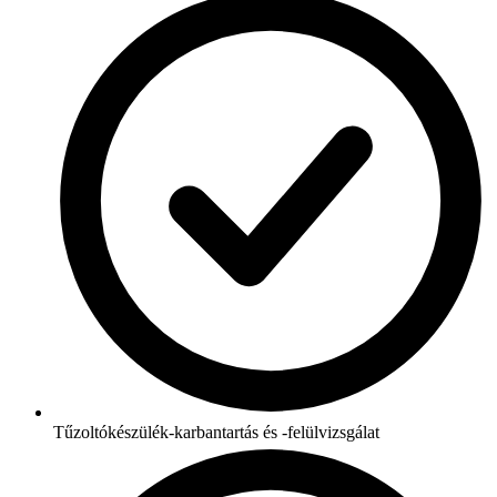
Tűzoltókészülék-karbantartás és -felülvizsgálat