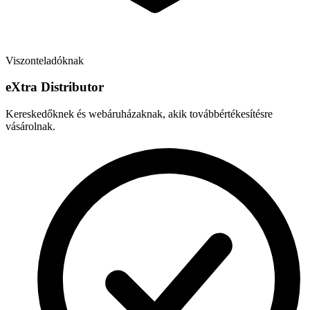
Viszonteladóknak
e
X
tra Distributor
Kereskedőknek és webáruházaknak, akik továbbértékesítésre
vásárolnak.