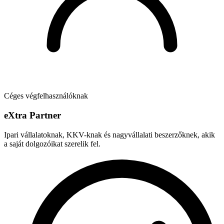
Céges végfelhasználóknak
e
X
tra Partner
Ipari vállalatoknak, KKV-knak és nagyvállalati beszerzőknek, akik
a saját dolgozóikat szerelik fel.