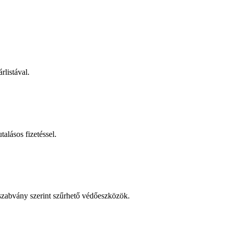
rlistával.
talásos fizetéssel.
 szabvány szerint szűrhető védőeszközök.