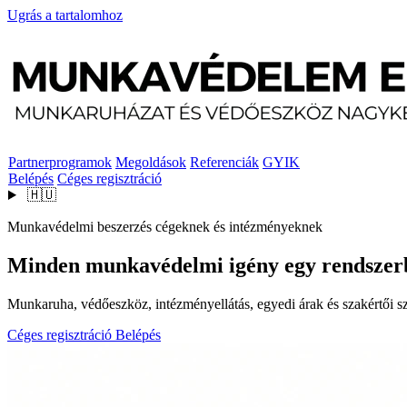
Ugrás a tartalomhoz
Partnerprogramok
Megoldások
Referenciák
GYIK
Belépés
Céges regisztráció
🇭🇺
Munkavédelmi beszerzés cégeknek és intézményeknek
Minden munkavédelmi igény egy rendszer
Munkaruha, védőeszköz, intézményellátás, egyedi árak és szakértői szo
Céges regisztráció
Belépés