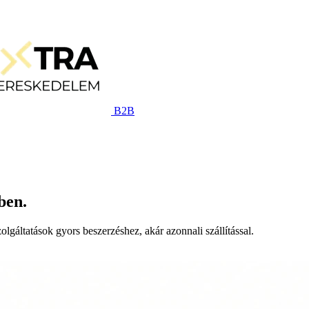
B2B
ben.
lgáltatások gyors beszerzéshez, akár azonnali szállítással.