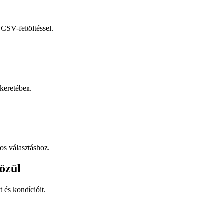
CSV-feltöltéssel.
keretében.
os választáshoz.
özül
t és kondícióit.