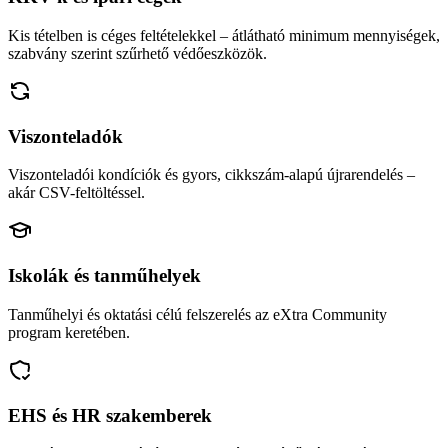
Kis tételben is céges feltételekkel – átlátható minimum mennyiségek,
szabvány szerint szűrhető védőeszközök.
Viszonteladók
Viszonteladói kondíciók és gyors, cikkszám-alapú újrarendelés –
akár CSV-feltöltéssel.
Iskolák és tanműhelyek
Tanműhelyi és oktatási célú felszerelés az eXtra Community
program keretében.
EHS és HR szakemberek