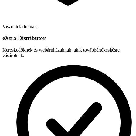
Viszonteladóknak
e
X
tra Distributor
Kereskedőknek és webáruházaknak, akik továbbértékesítésre
vásárolnak.