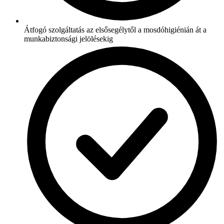
Átfogó szolgáltatás az elsősegélytől a mosdóhigiénián át a
munkabiztonsági jelölésekig