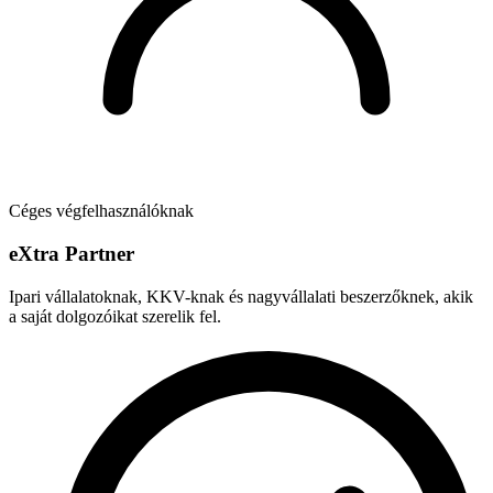
Céges végfelhasználóknak
e
X
tra Partner
Ipari vállalatoknak, KKV-knak és nagyvállalati beszerzőknek, akik
a saját dolgozóikat szerelik fel.