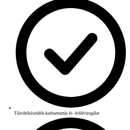
Tűzoltókészülék-karbantartás és -felülvizsgálat