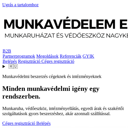
Ugrás a tartalomhoz
B2B
Partnerprogramok
Megoldások
Referenciák
GYIK
Belépés
Regisztráció
Céges regisztráció
🇭🇺
Munkavédelmi beszerzés cégeknek és intézményeknek
Minden munkavédelmi igény egy
rendszerben.
Munkaruha, védőeszköz, intézményellátás, egyedi árak és szakértői
szolgáltatások gyors beszerzéshez, akár azonnali szállítással.
Céges regisztráció
Belépés