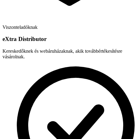
Viszonteladóknak
e
X
tra Distributor
Kereskedőknek és webáruházaknak, akik továbbértékesítésre
vásárolnak.