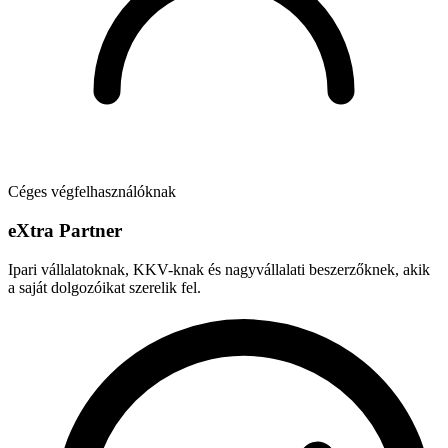
Céges végfelhasználóknak
e
X
tra Partner
Ipari vállalatoknak, KKV-knak és nagyvállalati beszerzőknek, akik
a saját dolgozóikat szerelik fel.