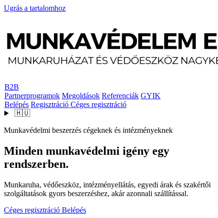
Ugrás a tartalomhoz
B2B
Partnerprogramok
Megoldások
Referenciák
GYIK
Belépés
Regisztráció
Céges regisztráció
🇭🇺
Munkavédelmi beszerzés cégeknek és intézményeknek
Minden munkavédelmi igény egy
rendszerben.
Munkaruha, védőeszköz, intézményellátás, egyedi árak és szakértői
szolgáltatások gyors beszerzéshez, akár azonnali szállítással.
Céges regisztráció
Belépés