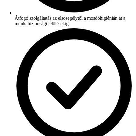
Átfogó szolgáltatás az elsősegélytől a mosdóhigiénián át a
munkabiztonsági jelölésekig