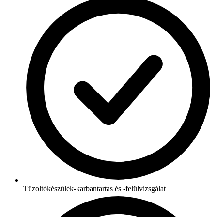
Tűzoltókészülék-karbantartás és -felülvizsgálat