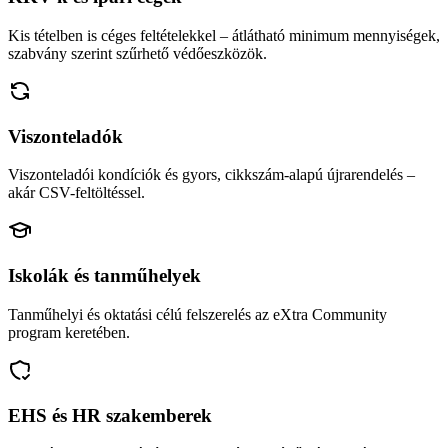
Kis tételben is céges feltételekkel – átlátható minimum mennyiségek,
szabvány szerint szűrhető védőeszközök.
Viszonteladók
Viszonteladói kondíciók és gyors, cikkszám-alapú újrarendelés –
akár CSV-feltöltéssel.
Iskolák és tanműhelyek
Tanműhelyi és oktatási célú felszerelés az eXtra Community
program keretében.
EHS és HR szakemberek