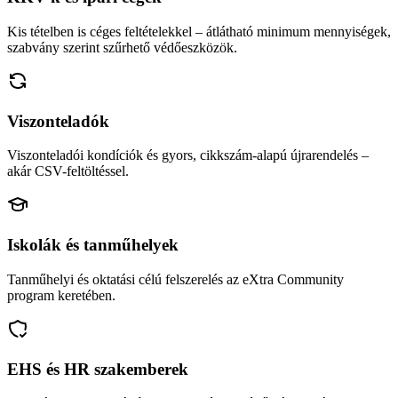
Kis tételben is céges feltételekkel – átlátható minimum mennyiségek,
szabvány szerint szűrhető védőeszközök.
Viszonteladók
Viszonteladói kondíciók és gyors, cikkszám-alapú újrarendelés –
akár CSV-feltöltéssel.
Iskolák és tanműhelyek
Tanműhelyi és oktatási célú felszerelés az eXtra Community
program keretében.
EHS és HR szakemberek