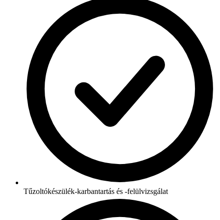
Tűzoltókészülék-karbantartás és -felülvizsgálat