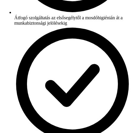
Átfogó szolgáltatás az elsősegélytől a mosdóhigiénián át a
munkabiztonsági jelölésekig