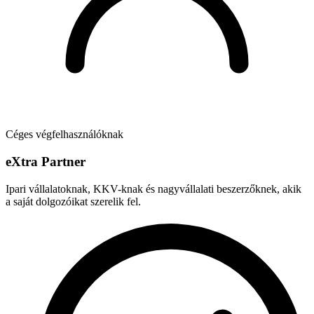
Céges végfelhasználóknak
e
X
tra Partner
Ipari vállalatoknak, KKV-knak és nagyvállalati beszerzőknek, akik
a saját dolgozóikat szerelik fel.