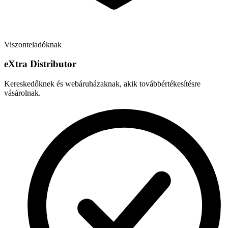
Viszonteladóknak
e
X
tra Distributor
Kereskedőknek és webáruházaknak, akik továbbértékesítésre
vásárolnak.