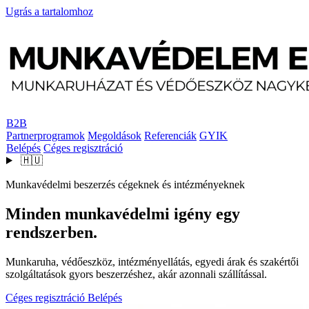
Ugrás a tartalomhoz
B2B
Partnerprogramok
Megoldások
Referenciák
GYIK
Belépés
Céges regisztráció
🇭🇺
Munkavédelmi beszerzés cégeknek és intézményeknek
Minden munkavédelmi igény egy
rendszerben.
Munkaruha, védőeszköz, intézményellátás, egyedi árak és szakértői
szolgáltatások gyors beszerzéshez, akár azonnali szállítással.
Céges regisztráció
Belépés