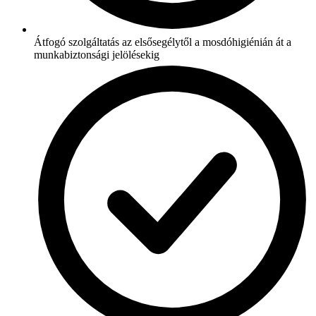
Átfogó szolgáltatás az elsősegélytől a mosdóhigiénián át a
munkabiztonsági jelölésekig