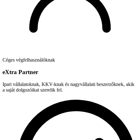
Céges végfelhasználóknak
e
X
tra Partner
Ipari vállalatoknak, KKV-knak és nagyvállalati beszerzőknek, akik
a saját dolgozóikat szerelik fel.