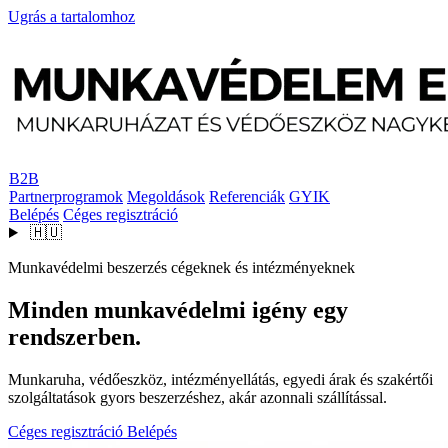
Ugrás a tartalomhoz
B2B
Partnerprogramok
Megoldások
Referenciák
GYIK
Belépés
Céges regisztráció
🇭🇺
Munkavédelmi beszerzés cégeknek és intézményeknek
Minden munkavédelmi igény egy
rendszerben.
Munkaruha, védőeszköz, intézményellátás, egyedi árak és szakértői
szolgáltatások gyors beszerzéshez, akár azonnali szállítással.
Céges regisztráció
Belépés