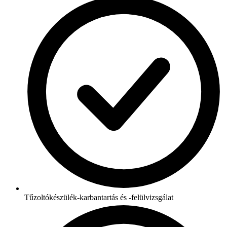
Tűzoltókészülék-karbantartás és -felülvizsgálat