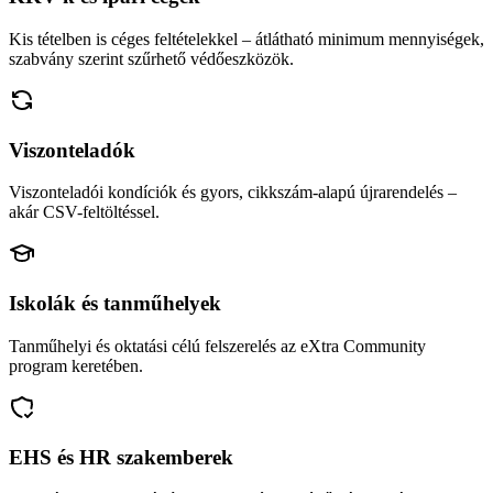
Kis tételben is céges feltételekkel – átlátható minimum mennyiségek,
szabvány szerint szűrhető védőeszközök.
Viszonteladók
Viszonteladói kondíciók és gyors, cikkszám-alapú újrarendelés –
akár CSV-feltöltéssel.
Iskolák és tanműhelyek
Tanműhelyi és oktatási célú felszerelés az eXtra Community
program keretében.
EHS és HR szakemberek