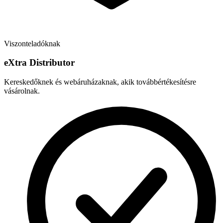
Viszonteladóknak
e
X
tra Distributor
Kereskedőknek és webáruházaknak, akik továbbértékesítésre
vásárolnak.