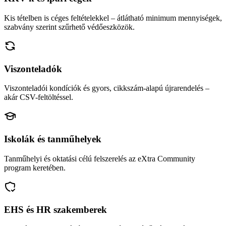
Kis tételben is céges feltételekkel – átlátható minimum mennyiségek,
szabvány szerint szűrhető védőeszközök.
Viszonteladók
Viszonteladói kondíciók és gyors, cikkszám-alapú újrarendelés –
akár CSV-feltöltéssel.
Iskolák és tanműhelyek
Tanműhelyi és oktatási célú felszerelés az eXtra Community
program keretében.
EHS és HR szakemberek