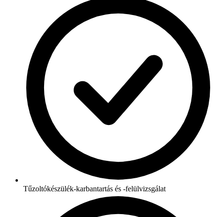
Tűzoltókészülék-karbantartás és -felülvizsgálat