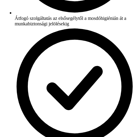
Átfogó szolgáltatás az elsősegélytől a mosdóhigiénián át a
munkabiztonsági jelölésekig