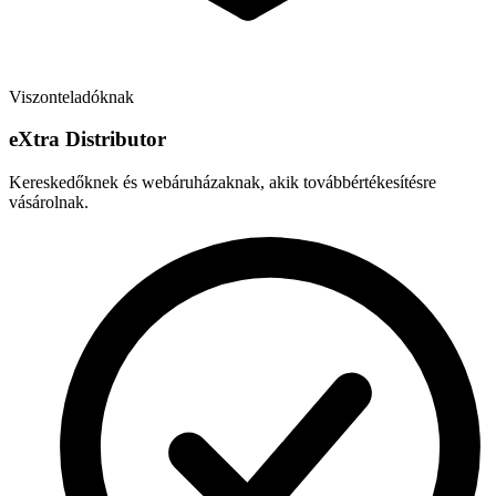
Viszonteladóknak
e
X
tra Distributor
Kereskedőknek és webáruházaknak, akik továbbértékesítésre
vásárolnak.