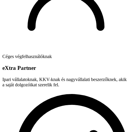
Céges végfelhasználóknak
e
X
tra Partner
Ipari vállalatoknak, KKV-knak és nagyvállalati beszerzőknek, akik
a saját dolgozóikat szerelik fel.