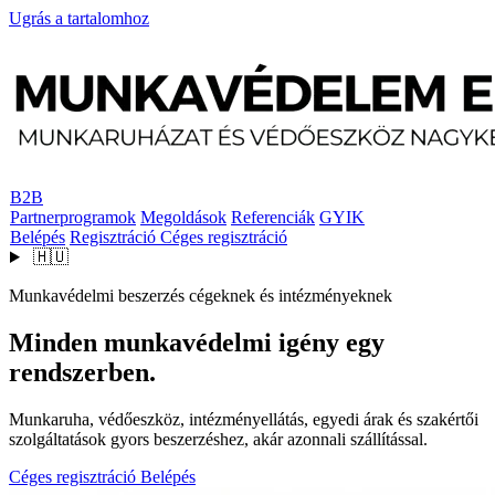
Ugrás a tartalomhoz
B2B
Partnerprogramok
Megoldások
Referenciák
GYIK
Belépés
Regisztráció
Céges regisztráció
🇭🇺
Munkavédelmi beszerzés cégeknek és intézményeknek
Minden munkavédelmi igény egy
rendszerben.
Munkaruha, védőeszköz, intézményellátás, egyedi árak és szakértői
szolgáltatások gyors beszerzéshez, akár azonnali szállítással.
Céges regisztráció
Belépés