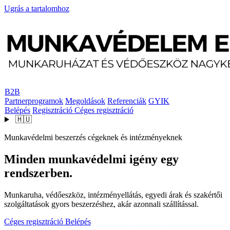
Ugrás a tartalomhoz
B2B
Partnerprogramok
Megoldások
Referenciák
GYIK
Belépés
Regisztráció
Céges regisztráció
🇭🇺
Munkavédelmi beszerzés cégeknek és intézményeknek
Minden munkavédelmi igény egy
rendszerben.
Munkaruha, védőeszköz, intézményellátás, egyedi árak és szakértői
szolgáltatások gyors beszerzéshez, akár azonnali szállítással.
Céges regisztráció
Belépés