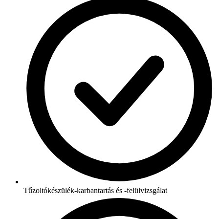
Tűzoltókészülék-karbantartás és -felülvizsgálat