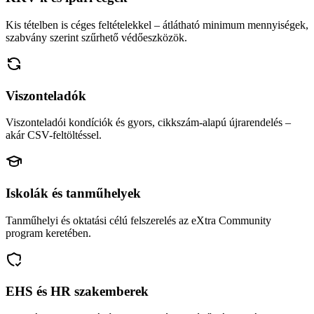
Kis tételben is céges feltételekkel – átlátható minimum mennyiségek,
szabvány szerint szűrhető védőeszközök.
Viszonteladók
Viszonteladói kondíciók és gyors, cikkszám-alapú újrarendelés –
akár CSV-feltöltéssel.
Iskolák és tanműhelyek
Tanműhelyi és oktatási célú felszerelés az eXtra Community
program keretében.
EHS és HR szakemberek