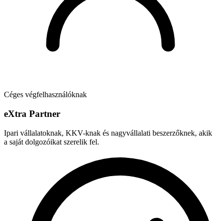
Céges végfelhasználóknak
e
X
tra Partner
Ipari vállalatoknak, KKV-knak és nagyvállalati beszerzőknek, akik
a saját dolgozóikat szerelik fel.