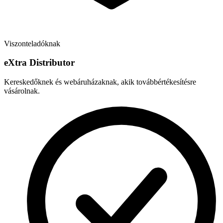
Viszonteladóknak
e
X
tra Distributor
Kereskedőknek és webáruházaknak, akik továbbértékesítésre
vásárolnak.