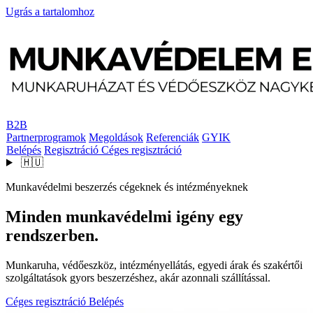
Ugrás a tartalomhoz
B2B
Partnerprogramok
Megoldások
Referenciák
GYIK
Belépés
Regisztráció
Céges regisztráció
🇭🇺
Munkavédelmi beszerzés cégeknek és intézményeknek
Minden munkavédelmi igény egy
rendszerben.
Munkaruha, védőeszköz, intézményellátás, egyedi árak és szakértői
szolgáltatások gyors beszerzéshez, akár azonnali szállítással.
Céges regisztráció
Belépés