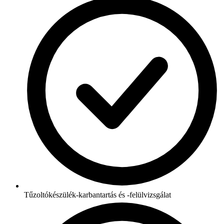
Tűzoltókészülék-karbantartás és -felülvizsgálat