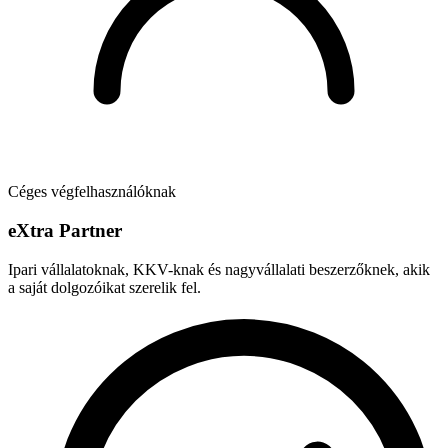
Céges végfelhasználóknak
e
X
tra Partner
Ipari vállalatoknak, KKV-knak és nagyvállalati beszerzőknek, akik
a saját dolgozóikat szerelik fel.