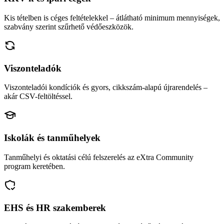
Kis tételben is céges feltételekkel – átlátható minimum mennyiségek,
szabvány szerint szűrhető védőeszközök.
Viszonteladók
Viszonteladói kondíciók és gyors, cikkszám-alapú újrarendelés –
akár CSV-feltöltéssel.
Iskolák és tanműhelyek
Tanműhelyi és oktatási célú felszerelés az eXtra Community
program keretében.
EHS és HR szakemberek