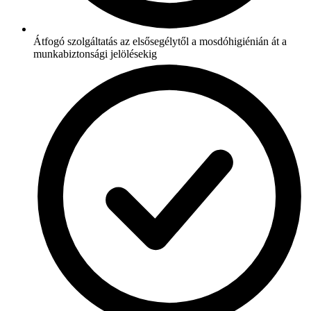
Átfogó szolgáltatás az elsősegélytől a mosdóhigiénián át a
munkabiztonsági jelölésekig