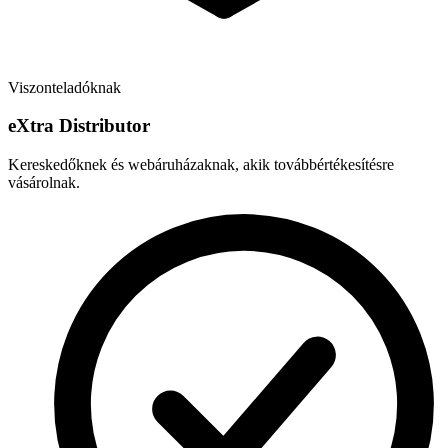
Viszonteladóknak
e
X
tra Distributor
Kereskedőknek és webáruházaknak, akik továbbértékesítésre
vásárolnak.