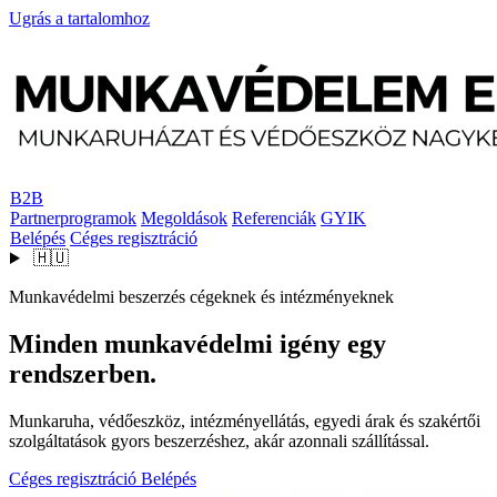
Ugrás a tartalomhoz
B2B
Partnerprogramok
Megoldások
Referenciák
GYIK
Belépés
Céges regisztráció
🇭🇺
Munkavédelmi beszerzés cégeknek és intézményeknek
Minden munkavédelmi igény egy
rendszerben.
Munkaruha, védőeszköz, intézményellátás, egyedi árak és szakértői
szolgáltatások gyors beszerzéshez, akár azonnali szállítással.
Céges regisztráció
Belépés