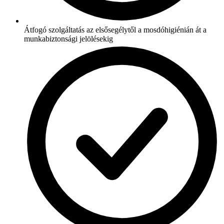
Átfogó szolgáltatás az elsősegélytől a mosdóhigiénián át a
munkabiztonsági jelölésekig