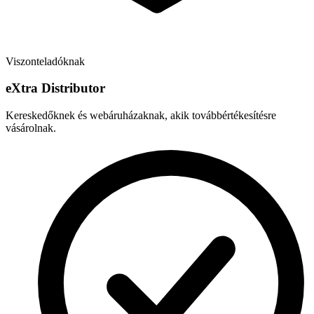
Viszonteladóknak
e
X
tra Distributor
Kereskedőknek és webáruházaknak, akik továbbértékesítésre
vásárolnak.