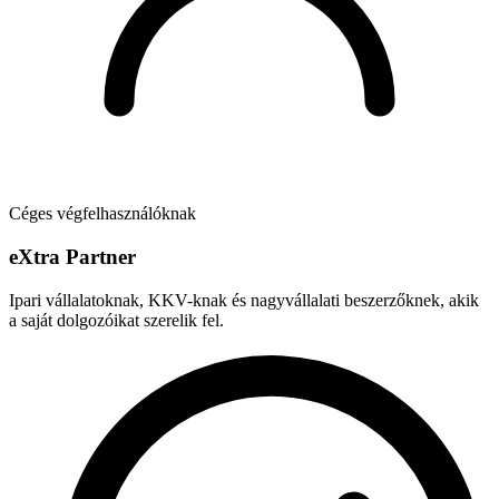
Céges végfelhasználóknak
e
X
tra Partner
Ipari vállalatoknak, KKV-knak és nagyvállalati beszerzőknek, akik
a saját dolgozóikat szerelik fel.