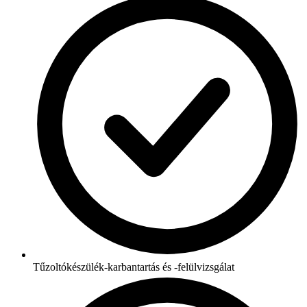
Tűzoltókészülék-karbantartás és -felülvizsgálat