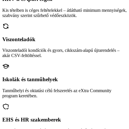
Kis tételben is céges feltételekkel – átlátható minimum mennyiségek,
szabvány szerint szűrhető védőeszközök.
Viszonteladók
Viszonteladói kondíciók és gyors, cikkszám-alapú újrarendelés –
akár CSV-feltöltéssel.
Iskolák és tanműhelyek
Tanműhelyi és oktatási célú felszerelés az eXtra Community
program keretében.
EHS és HR szakemberek