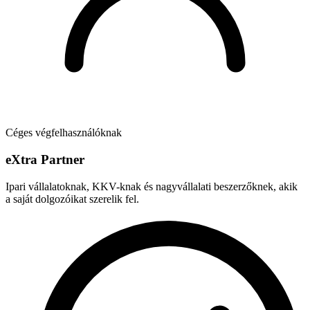
Céges végfelhasználóknak
e
X
tra Partner
Ipari vállalatoknak, KKV-knak és nagyvállalati beszerzőknek, akik
a saját dolgozóikat szerelik fel.