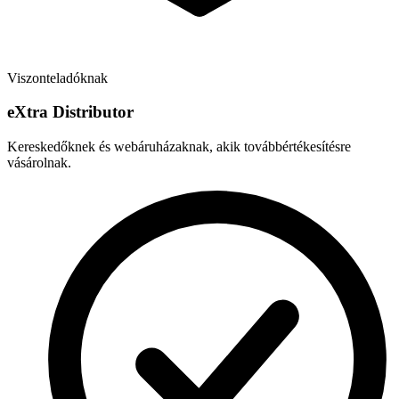
Viszonteladóknak
e
X
tra Distributor
Kereskedőknek és webáruházaknak, akik továbbértékesítésre
vásárolnak.