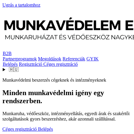
Ugrás a tartalomhoz
B2B
Partnerprogramok
Megoldások
Referenciák
GYIK
Belépés
Regisztráció
Céges regisztráció
🇭🇺
Munkavédelmi beszerzés cégeknek és intézményeknek
Minden munkavédelmi igény egy
rendszerben.
Munkaruha, védőeszköz, intézményellátás, egyedi árak és szakértői
szolgáltatások gyors beszerzéshez, akár azonnali szállítással.
Céges regisztráció
Belépés