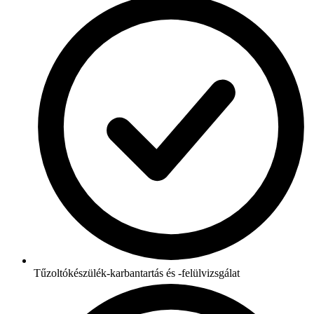
Tűzoltókészülék-karbantartás és -felülvizsgálat