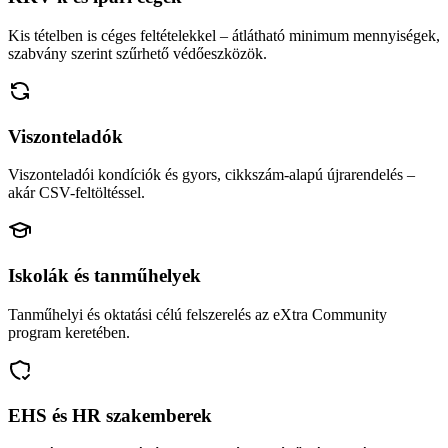
Kis tételben is céges feltételekkel – átlátható minimum mennyiségek,
szabvány szerint szűrhető védőeszközök.
Viszonteladók
Viszonteladói kondíciók és gyors, cikkszám-alapú újrarendelés –
akár CSV-feltöltéssel.
Iskolák és tanműhelyek
Tanműhelyi és oktatási célú felszerelés az eXtra Community
program keretében.
EHS és HR szakemberek