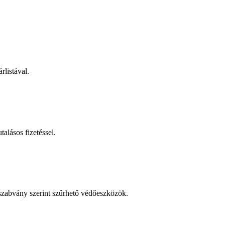
rlistával.
talásos fizetéssel.
 szabvány szerint szűrhető védőeszközök.