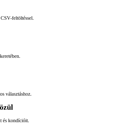
CSV-feltöltéssel.
keretében.
os választáshoz.
özül
t és kondícióit.