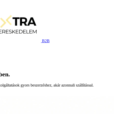
B2B
ben.
lgáltatások gyors beszerzéshez, akár azonnali szállítással.