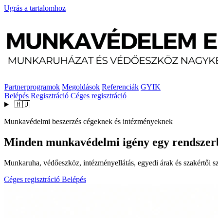
Ugrás a tartalomhoz
Partnerprogramok
Megoldások
Referenciák
GYIK
Belépés
Regisztráció
Céges regisztráció
🇭🇺
Munkavédelmi beszerzés cégeknek és intézményeknek
Minden munkavédelmi igény egy rendszer
Munkaruha, védőeszköz, intézményellátás, egyedi árak és szakértői szo
Céges regisztráció
Belépés