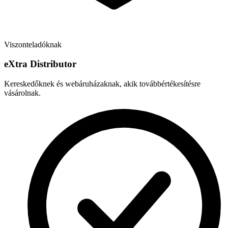
Viszonteladóknak
e
X
tra Distributor
Kereskedőknek és webáruházaknak, akik továbbértékesítésre
vásárolnak.