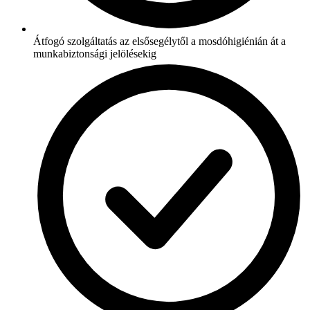
Átfogó szolgáltatás az elsősegélytől a mosdóhigiénián át a
munkabiztonsági jelölésekig