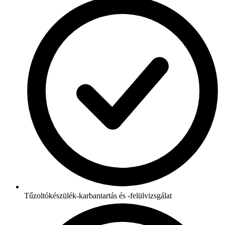
Tűzoltókészülék-karbantartás és -felülvizsgálat