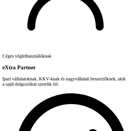
Céges végfelhasználóknak
e
X
tra Partner
Ipari vállalatoknak, KKV-knak és nagyvállalati beszerzőknek, akik
a saját dolgozóikat szerelik fel.