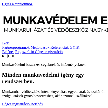
Ugrás a tartalomhoz
B2B
Partnerprogramok
Megoldások
Referenciák
GYIK
Belépés
Regisztráció
Céges regisztráció
🇭🇺
Munkavédelmi beszerzés cégeknek és intézményeknek
Minden munkavédelmi igény egy
rendszerben.
Munkaruha, védőeszköz, intézményellátás, egyedi árak és szakértői
szolgáltatások gyors beszerzéshez, akár azonnali szállítással.
Céges regisztráció
Belépés