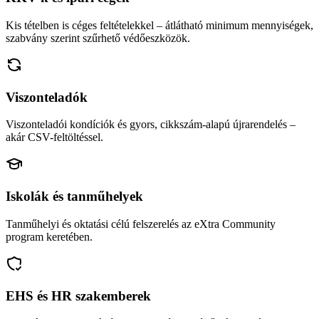
Kis tételben is céges feltételekkel – átlátható minimum mennyiségek,
szabvány szerint szűrhető védőeszközök.
Viszonteladók
Viszonteladói kondíciók és gyors, cikkszám-alapú újrarendelés –
akár CSV-feltöltéssel.
Iskolák és tanműhelyek
Tanműhelyi és oktatási célú felszerelés az eXtra Community
program keretében.
EHS és HR szakemberek