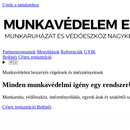
Ugrás a tartalomhoz
Partnerprogramok
Megoldások
Referenciák
GYIK
Belépés
Céges regisztráció
🇭🇺
Munkavédelmi beszerzés cégeknek és intézményeknek
Minden munkavédelmi igény egy rendszer
Munkaruha, védőeszköz, intézményellátás, egyedi árak és szakértői szo
Céges regisztráció
Belépés