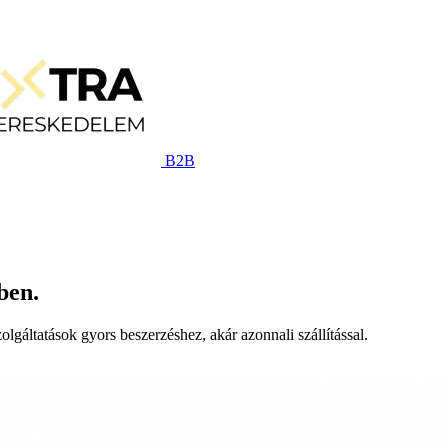
B2B
ben.
lgáltatások gyors beszerzéshez, akár azonnali szállítással.