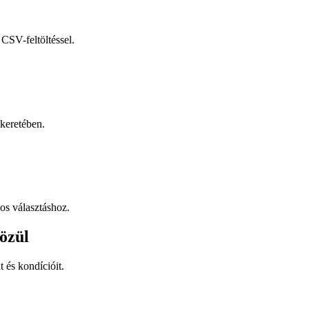
CSV-feltöltéssel.
keretében.
os választáshoz.
özül
t és kondícióit.