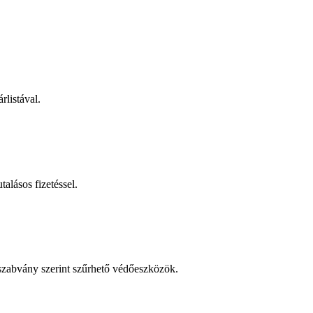
rlistával.
talásos fizetéssel.
 szabvány szerint szűrhető védőeszközök.