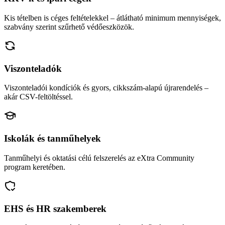
Kis tételben is céges feltételekkel – átlátható minimum mennyiségek,
szabvány szerint szűrhető védőeszközök.
Viszonteladók
Viszonteladói kondíciók és gyors, cikkszám-alapú újrarendelés –
akár CSV-feltöltéssel.
Iskolák és tanműhelyek
Tanműhelyi és oktatási célú felszerelés az eXtra Community
program keretében.
EHS és HR szakemberek