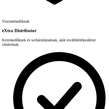
Viszonteladóknak
e
X
tra Distributor
Kereskedőknek és webáruházaknak, akik továbbértékesítésre
vásárolnak.