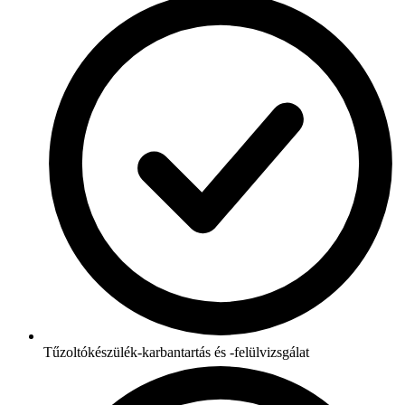
Tűzoltókészülék-karbantartás és -felülvizsgálat