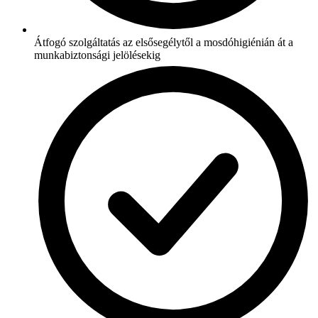
Átfogó szolgáltatás az elsősegélytől a mosdóhigiénián át a
munkabiztonsági jelölésekig