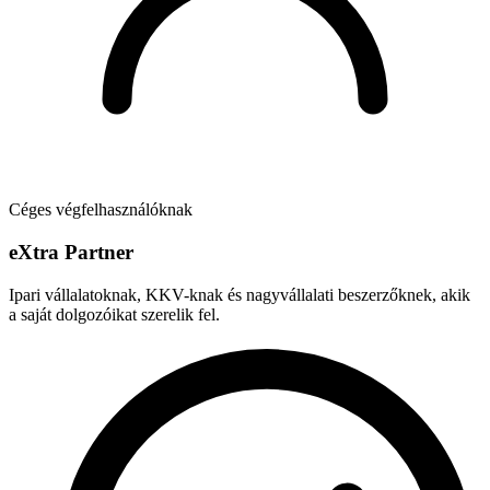
Céges végfelhasználóknak
e
X
tra Partner
Ipari vállalatoknak, KKV-knak és nagyvállalati beszerzőknek, akik
a saját dolgozóikat szerelik fel.