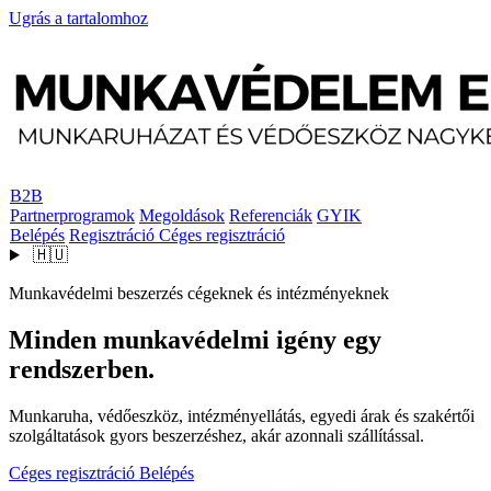
Ugrás a tartalomhoz
B2B
Partnerprogramok
Megoldások
Referenciák
GYIK
Belépés
Regisztráció
Céges regisztráció
🇭🇺
Munkavédelmi beszerzés cégeknek és intézményeknek
Minden munkavédelmi igény egy
rendszerben.
Munkaruha, védőeszköz, intézményellátás, egyedi árak és szakértői
szolgáltatások gyors beszerzéshez, akár azonnali szállítással.
Céges regisztráció
Belépés