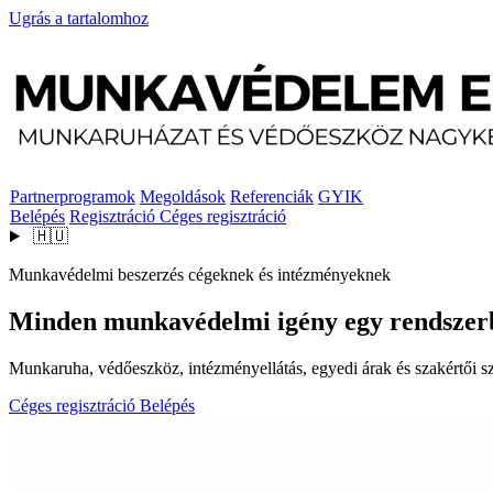
Ugrás a tartalomhoz
Partnerprogramok
Megoldások
Referenciák
GYIK
Belépés
Regisztráció
Céges regisztráció
🇭🇺
Munkavédelmi beszerzés cégeknek és intézményeknek
Minden munkavédelmi igény egy rendszer
Munkaruha, védőeszköz, intézményellátás, egyedi árak és szakértői szo
Céges regisztráció
Belépés