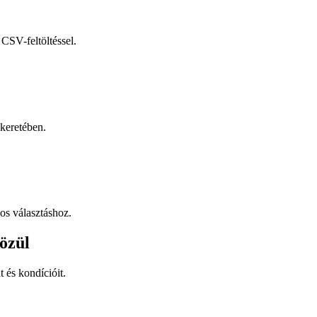
CSV-feltöltéssel.
keretében.
os választáshoz.
özül
t és kondícióit.