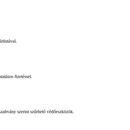
rlistával.
talásos fizetéssel.
 szabvány szerint szűrhető védőeszközök.