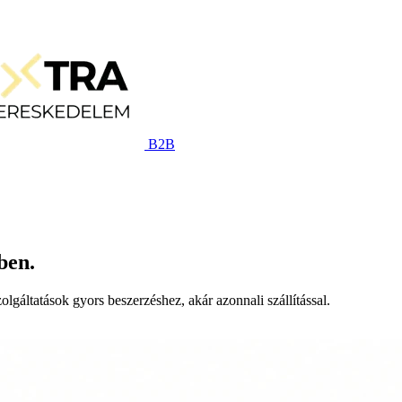
B2B
ben.
lgáltatások gyors beszerzéshez, akár azonnali szállítással.