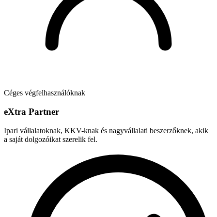
Céges végfelhasználóknak
e
X
tra Partner
Ipari vállalatoknak, KKV-knak és nagyvállalati beszerzőknek, akik
a saját dolgozóikat szerelik fel.