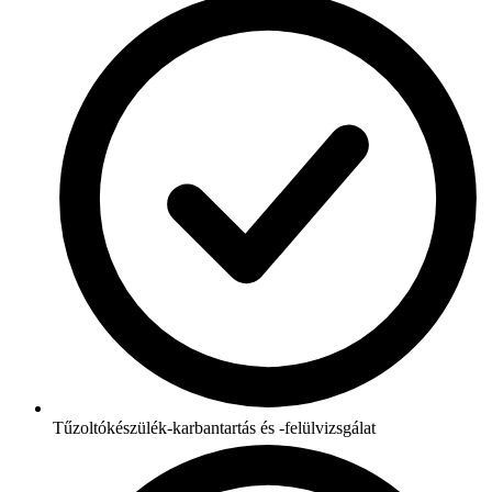
Tűzoltókészülék-karbantartás és -felülvizsgálat