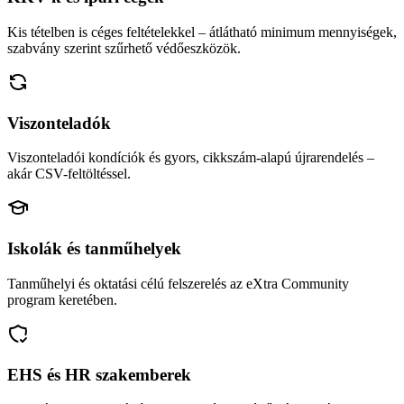
Kis tételben is céges feltételekkel – átlátható minimum mennyiségek,
szabvány szerint szűrhető védőeszközök.
Viszonteladók
Viszonteladói kondíciók és gyors, cikkszám-alapú újrarendelés –
akár CSV-feltöltéssel.
Iskolák és tanműhelyek
Tanműhelyi és oktatási célú felszerelés az eXtra Community
program keretében.
EHS és HR szakemberek