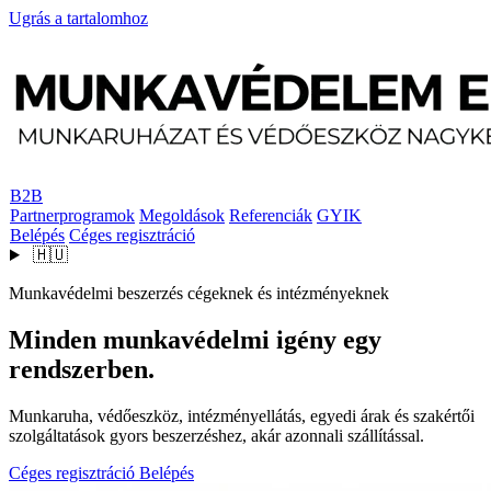
Ugrás a tartalomhoz
B2B
Partnerprogramok
Megoldások
Referenciák
GYIK
Belépés
Céges regisztráció
🇭🇺
Munkavédelmi beszerzés cégeknek és intézményeknek
Minden munkavédelmi igény egy
rendszerben.
Munkaruha, védőeszköz, intézményellátás, egyedi árak és szakértői
szolgáltatások gyors beszerzéshez, akár azonnali szállítással.
Céges regisztráció
Belépés