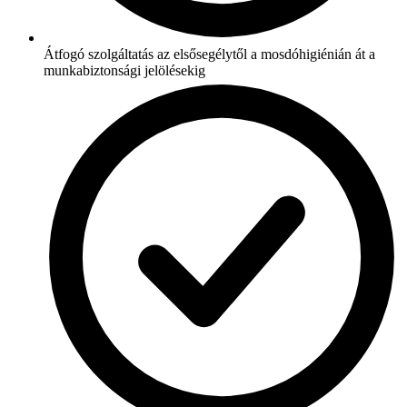
Átfogó szolgáltatás az elsősegélytől a mosdóhigiénián át a
munkabiztonsági jelölésekig