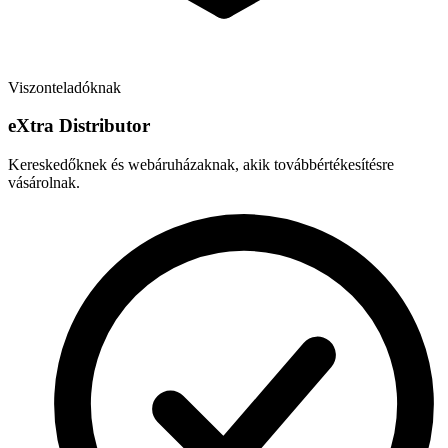
Viszonteladóknak
e
X
tra Distributor
Kereskedőknek és webáruházaknak, akik továbbértékesítésre
vásárolnak.