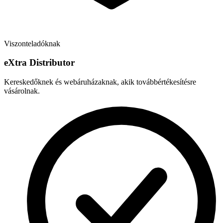
Viszonteladóknak
e
X
tra Distributor
Kereskedőknek és webáruházaknak, akik továbbértékesítésre
vásárolnak.