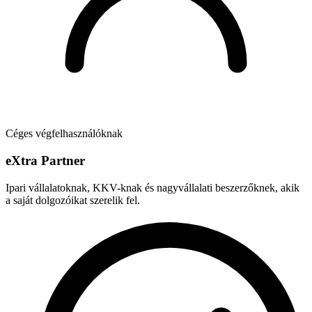
Céges végfelhasználóknak
e
X
tra Partner
Ipari vállalatoknak, KKV-knak és nagyvállalati beszerzőknek, akik
a saját dolgozóikat szerelik fel.