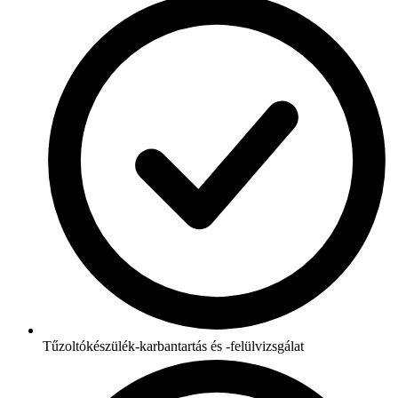
Tűzoltókészülék-karbantartás és -felülvizsgálat