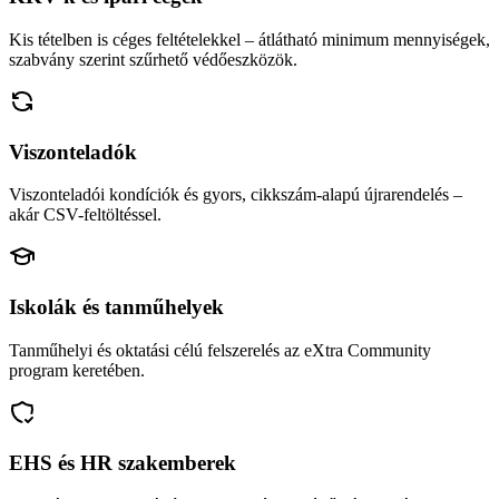
Kis tételben is céges feltételekkel – átlátható minimum mennyiségek,
szabvány szerint szűrhető védőeszközök.
Viszonteladók
Viszonteladói kondíciók és gyors, cikkszám-alapú újrarendelés –
akár CSV-feltöltéssel.
Iskolák és tanműhelyek
Tanműhelyi és oktatási célú felszerelés az eXtra Community
program keretében.
EHS és HR szakemberek