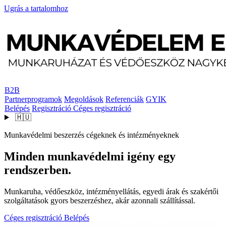
Ugrás a tartalomhoz
B2B
Partnerprogramok
Megoldások
Referenciák
GYIK
Belépés
Regisztráció
Céges regisztráció
🇭🇺
Munkavédelmi beszerzés cégeknek és intézményeknek
Minden munkavédelmi igény egy
rendszerben.
Munkaruha, védőeszköz, intézményellátás, egyedi árak és szakértői
szolgáltatások gyors beszerzéshez, akár azonnali szállítással.
Céges regisztráció
Belépés