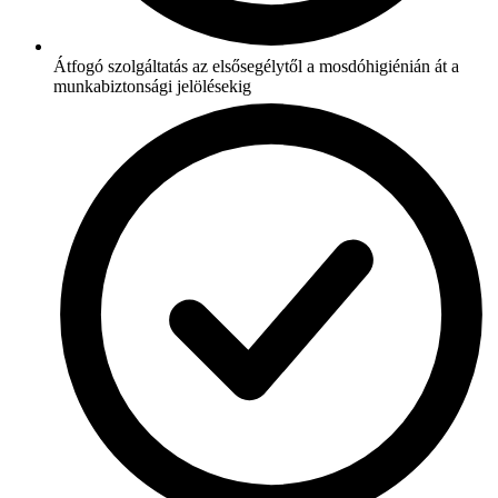
Átfogó szolgáltatás az elsősegélytől a mosdóhigiénián át a
munkabiztonsági jelölésekig