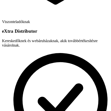
Viszonteladóknak
e
X
tra Distributor
Kereskedőknek és webáruházaknak, akik továbbértékesítésre
vásárolnak.