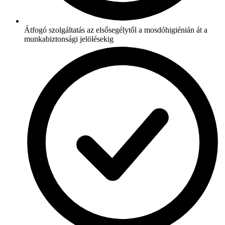
Átfogó szolgáltatás az elsősegélytől a mosdóhigiénián át a
munkabiztonsági jelölésekig