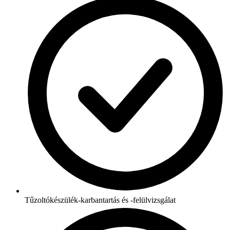
Tűzoltókészülék-karbantartás és -felülvizsgálat