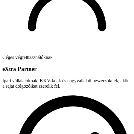
Céges végfelhasználóknak
e
X
tra Partner
Ipari vállalatoknak, KKV-knak és nagyvállalati beszerzőknek, akik
a saját dolgozóikat szerelik fel.