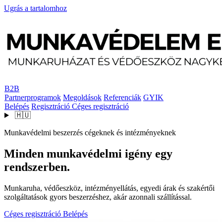
Ugrás a tartalomhoz
B2B
Partnerprogramok
Megoldások
Referenciák
GYIK
Belépés
Regisztráció
Céges regisztráció
🇭🇺
Munkavédelmi beszerzés cégeknek és intézményeknek
Minden munkavédelmi igény egy
rendszerben.
Munkaruha, védőeszköz, intézményellátás, egyedi árak és szakértői
szolgáltatások gyors beszerzéshez, akár azonnali szállítással.
Céges regisztráció
Belépés