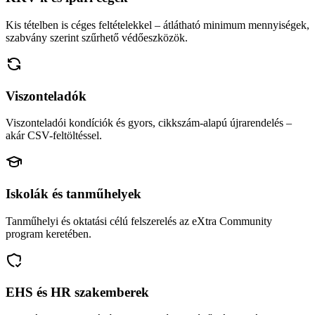
Kis tételben is céges feltételekkel – átlátható minimum mennyiségek,
szabvány szerint szűrhető védőeszközök.
Viszonteladók
Viszonteladói kondíciók és gyors, cikkszám-alapú újrarendelés –
akár CSV-feltöltéssel.
Iskolák és tanműhelyek
Tanműhelyi és oktatási célú felszerelés az eXtra Community
program keretében.
EHS és HR szakemberek