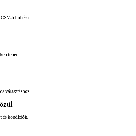
CSV-feltöltéssel.
keretében.
os választáshoz.
özül
t és kondícióit.