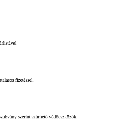
rlistával.
talásos fizetéssel.
 szabvány szerint szűrhető védőeszközök.