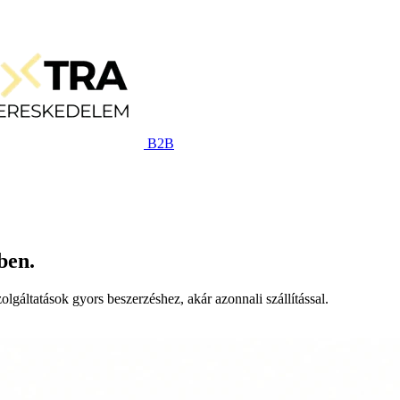
B2B
ben.
lgáltatások gyors beszerzéshez, akár azonnali szállítással.