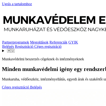
Ugrás a tartalomhoz
Partnerprogramok
Megoldások
Referenciák
GYIK
Belépés
Regisztráció
Céges regisztráció
🇭🇺
Munkavédelmi beszerzés cégeknek és intézményeknek
Minden munkavédelmi igény egy rendszer
Munkaruha, védőeszköz, intézményellátás, egyedi árak és szakértői szo
Céges regisztráció
Belépés