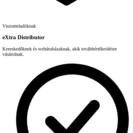
Viszonteladóknak
e
X
tra Distributor
Kereskedőknek és webáruházaknak, akik továbbértékesítésre
vásárolnak.