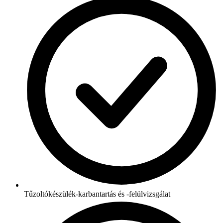
Tűzoltókészülék-karbantartás és -felülvizsgálat