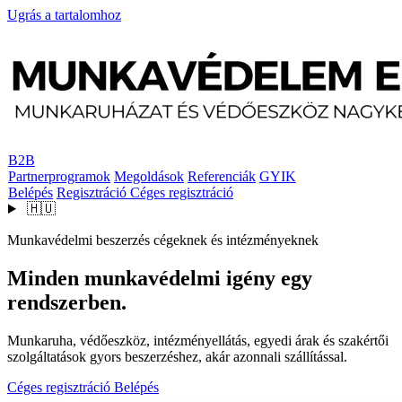
Ugrás a tartalomhoz
B2B
Partnerprogramok
Megoldások
Referenciák
GYIK
Belépés
Regisztráció
Céges regisztráció
🇭🇺
Munkavédelmi beszerzés cégeknek és intézményeknek
Minden munkavédelmi igény egy
rendszerben.
Munkaruha, védőeszköz, intézményellátás, egyedi árak és szakértői
szolgáltatások gyors beszerzéshez, akár azonnali szállítással.
Céges regisztráció
Belépés