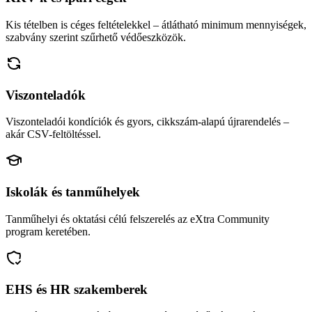
Kis tételben is céges feltételekkel – átlátható minimum mennyiségek,
szabvány szerint szűrhető védőeszközök.
Viszonteladók
Viszonteladói kondíciók és gyors, cikkszám-alapú újrarendelés –
akár CSV-feltöltéssel.
Iskolák és tanműhelyek
Tanműhelyi és oktatási célú felszerelés az eXtra Community
program keretében.
EHS és HR szakemberek