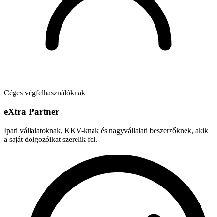
Céges végfelhasználóknak
e
X
tra Partner
Ipari vállalatoknak, KKV-knak és nagyvállalati beszerzőknek, akik
a saját dolgozóikat szerelik fel.