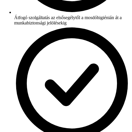
Átfogó szolgáltatás az elsősegélytől a mosdóhigiénián át a
munkabiztonsági jelölésekig