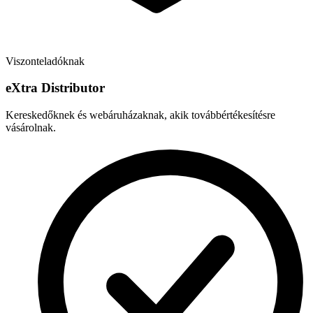
Viszonteladóknak
e
X
tra Distributor
Kereskedőknek és webáruházaknak, akik továbbértékesítésre
vásárolnak.