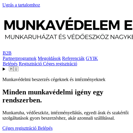
Ugrás a tartalomhoz
B2B
Partnerprogramok
Megoldások
Referenciák
GYIK
Belépés
Regisztráció
Céges regisztráció
🇭🇺
Munkavédelmi beszerzés cégeknek és intézményeknek
Minden munkavédelmi igény egy
rendszerben.
Munkaruha, védőeszköz, intézményellátás, egyedi árak és szakértői
szolgáltatások gyors beszerzéshez, akár azonnali szállítással.
Céges regisztráció
Belépés