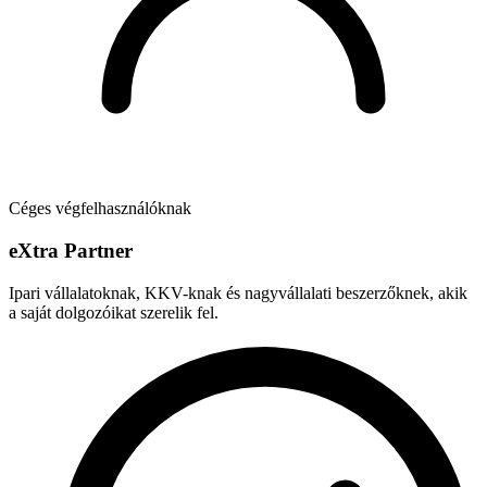
Céges végfelhasználóknak
e
X
tra Partner
Ipari vállalatoknak, KKV-knak és nagyvállalati beszerzőknek, akik
a saját dolgozóikat szerelik fel.