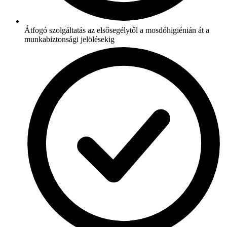
Átfogó szolgáltatás az elsősegélytől a mosdóhigiénián át a
munkabiztonsági jelölésekig