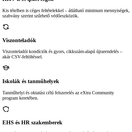
Kis tételben is céges feltételekkel – átlátható minimum mennyiségek,
szabvány szerint szűrhető védőeszközök.
Viszonteladók
Viszonteladói kondíciók és gyors, cikkszám-alapú újrarendelés –
akár CSV-feltöltéssel.
Iskolák és tanműhelyek
Tanműhelyi és oktatási célú felszerelés az eXtra Community
program keretében.
EHS és HR szakemberek