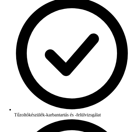
Tűzoltókészülék-karbantartás és -felülvizsgálat