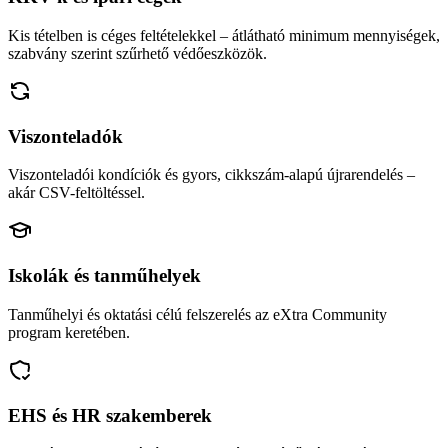
Kis tételben is céges feltételekkel – átlátható minimum mennyiségek,
szabvány szerint szűrhető védőeszközök.
Viszonteladók
Viszonteladói kondíciók és gyors, cikkszám-alapú újrarendelés –
akár CSV-feltöltéssel.
Iskolák és tanműhelyek
Tanműhelyi és oktatási célú felszerelés az eXtra Community
program keretében.
EHS és HR szakemberek