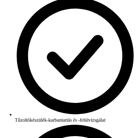
Tűzoltókészülék-karbantartás és -felülvizsgálat