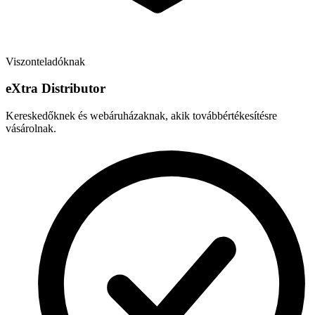
Viszonteladóknak
e
X
tra Distributor
Kereskedőknek és webáruházaknak, akik továbbértékesítésre
vásárolnak.