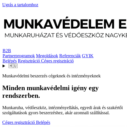
Ugrás a tartalomhoz
B2B
Partnerprogramok
Megoldások
Referenciák
GYIK
Belépés
Regisztráció
Céges regisztráció
🇭🇺
Munkavédelmi beszerzés cégeknek és intézményeknek
Minden munkavédelmi igény egy
rendszerben.
Munkaruha, védőeszköz, intézményellátás, egyedi árak és szakértői
szolgáltatások gyors beszerzéshez, akár azonnali szállítással.
Céges regisztráció
Belépés