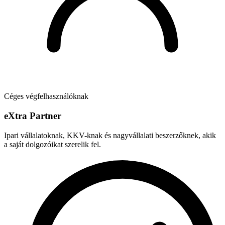
Céges végfelhasználóknak
e
X
tra Partner
Ipari vállalatoknak, KKV-knak és nagyvállalati beszerzőknek, akik
a saját dolgozóikat szerelik fel.