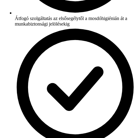
Átfogó szolgáltatás az elsősegélytől a mosdóhigiénián át a
munkabiztonsági jelölésekig