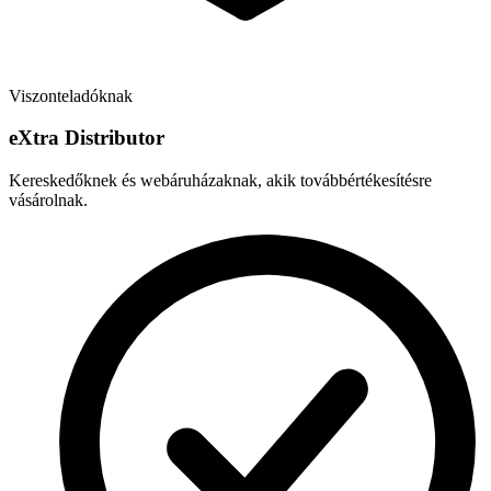
Viszonteladóknak
e
X
tra Distributor
Kereskedőknek és webáruházaknak, akik továbbértékesítésre
vásárolnak.