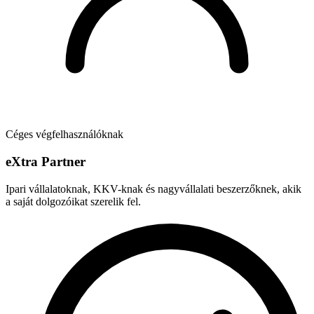
Céges végfelhasználóknak
e
X
tra Partner
Ipari vállalatoknak, KKV-knak és nagyvállalati beszerzőknek, akik
a saját dolgozóikat szerelik fel.