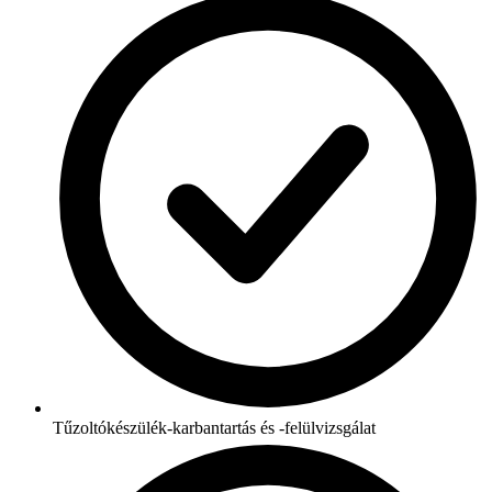
Tűzoltókészülék-karbantartás és -felülvizsgálat