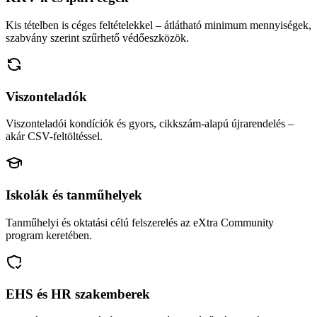
Kis tételben is céges feltételekkel – átlátható minimum mennyiségek,
szabvány szerint szűrhető védőeszközök.
Viszonteladók
Viszonteladói kondíciók és gyors, cikkszám-alapú újrarendelés –
akár CSV-feltöltéssel.
Iskolák és tanműhelyek
Tanműhelyi és oktatási célú felszerelés az eXtra Community
program keretében.
EHS és HR szakemberek