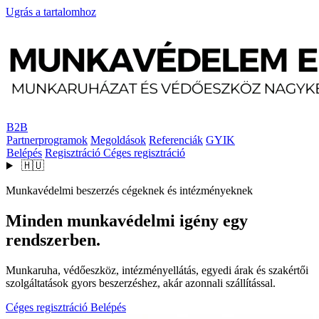
Ugrás a tartalomhoz
B2B
Partnerprogramok
Megoldások
Referenciák
GYIK
Belépés
Regisztráció
Céges regisztráció
🇭🇺
Munkavédelmi beszerzés cégeknek és intézményeknek
Minden munkavédelmi igény egy
rendszerben.
Munkaruha, védőeszköz, intézményellátás, egyedi árak és szakértői
szolgáltatások gyors beszerzéshez, akár azonnali szállítással.
Céges regisztráció
Belépés