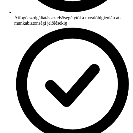
Átfogó szolgáltatás az elsősegélytől a mosdóhigiénián át a
munkabiztonsági jelölésekig