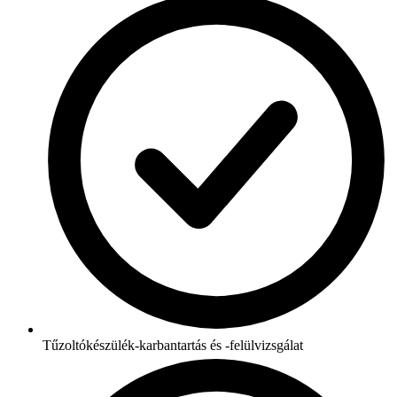
Tűzoltókészülék-karbantartás és -felülvizsgálat