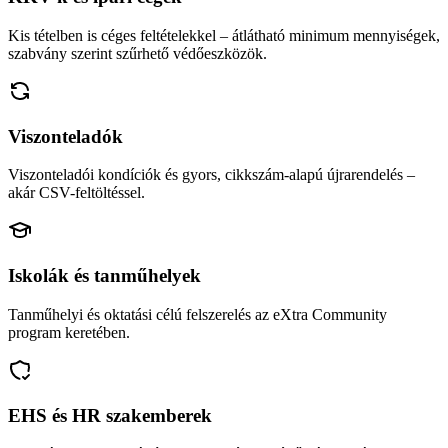
Kis tételben is céges feltételekkel – átlátható minimum mennyiségek,
szabvány szerint szűrhető védőeszközök.
Viszonteladók
Viszonteladói kondíciók és gyors, cikkszám-alapú újrarendelés –
akár CSV-feltöltéssel.
Iskolák és tanműhelyek
Tanműhelyi és oktatási célú felszerelés az eXtra Community
program keretében.
EHS és HR szakemberek