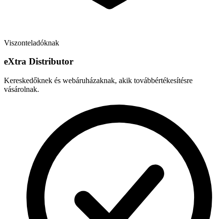
Viszonteladóknak
e
X
tra Distributor
Kereskedőknek és webáruházaknak, akik továbbértékesítésre
vásárolnak.