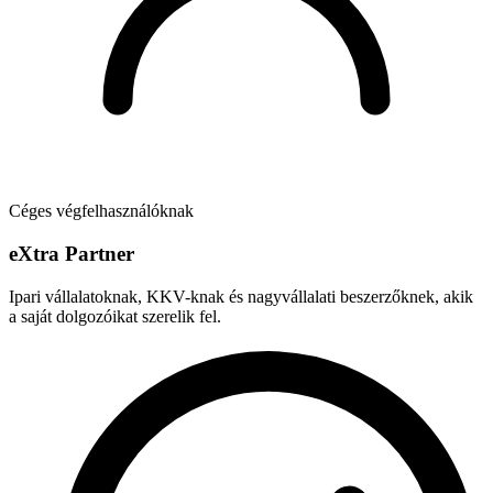
Céges végfelhasználóknak
e
X
tra Partner
Ipari vállalatoknak, KKV-knak és nagyvállalati beszerzőknek, akik
a saját dolgozóikat szerelik fel.