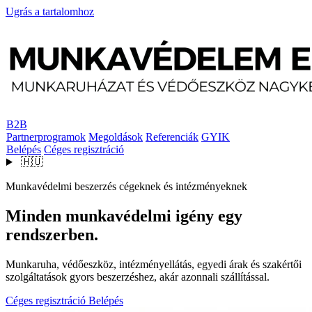
Ugrás a tartalomhoz
B2B
Partnerprogramok
Megoldások
Referenciák
GYIK
Belépés
Céges regisztráció
🇭🇺
Munkavédelmi beszerzés cégeknek és intézményeknek
Minden munkavédelmi igény egy
rendszerben.
Munkaruha, védőeszköz, intézményellátás, egyedi árak és szakértői
szolgáltatások gyors beszerzéshez, akár azonnali szállítással.
Céges regisztráció
Belépés