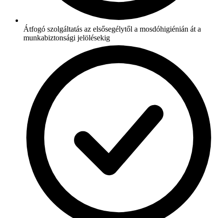
Átfogó szolgáltatás az elsősegélytől a mosdóhigiénián át a
munkabiztonsági jelölésekig