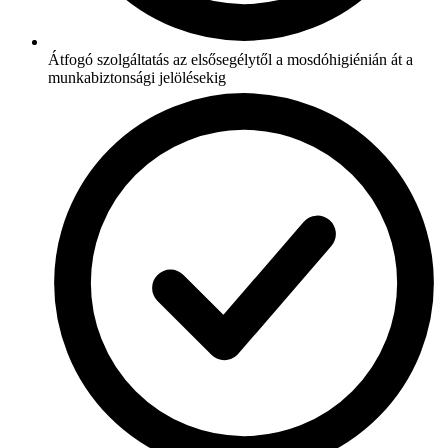
Átfogó szolgáltatás az elsősegélytől a mosdóhigiénián át a
munkabiztonsági jelölésekig