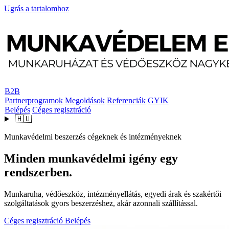
Ugrás a tartalomhoz
B2B
Partnerprogramok
Megoldások
Referenciák
GYIK
Belépés
Céges regisztráció
🇭🇺
Munkavédelmi beszerzés cégeknek és intézményeknek
Minden munkavédelmi igény egy
rendszerben.
Munkaruha, védőeszköz, intézményellátás, egyedi árak és szakértői
szolgáltatások gyors beszerzéshez, akár azonnali szállítással.
Céges regisztráció
Belépés