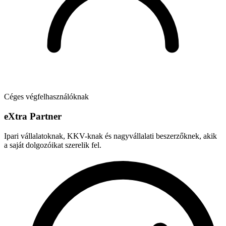
Céges végfelhasználóknak
e
X
tra Partner
Ipari vállalatoknak, KKV-knak és nagyvállalati beszerzőknek, akik
a saját dolgozóikat szerelik fel.