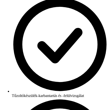
Tűzoltókészülék-karbantartás és -felülvizsgálat