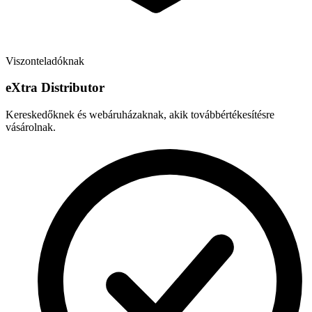
Viszonteladóknak
e
X
tra Distributor
Kereskedőknek és webáruházaknak, akik továbbértékesítésre
vásárolnak.