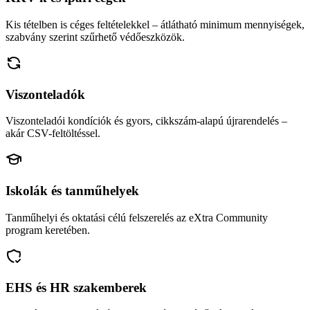
Kis tételben is céges feltételekkel – átlátható minimum mennyiségek,
szabvány szerint szűrhető védőeszközök.
Viszonteladók
Viszonteladói kondíciók és gyors, cikkszám-alapú újrarendelés –
akár CSV-feltöltéssel.
Iskolák és tanműhelyek
Tanműhelyi és oktatási célú felszerelés az eXtra Community
program keretében.
EHS és HR szakemberek