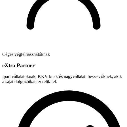
Céges végfelhasználóknak
e
X
tra Partner
Ipari vállalatoknak, KKV-knak és nagyvállalati beszerzőknek, akik
a saját dolgozóikat szerelik fel.