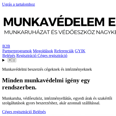
Ugrás a tartalomhoz
B2B
Partnerprogramok
Megoldások
Referenciák
GYIK
Belépés
Regisztráció
Céges regisztráció
🇭🇺
Munkavédelmi beszerzés cégeknek és intézményeknek
Minden munkavédelmi igény egy
rendszerben.
Munkaruha, védőeszköz, intézményellátás, egyedi árak és szakértői
szolgáltatások gyors beszerzéshez, akár azonnali szállítással.
Céges regisztráció
Belépés