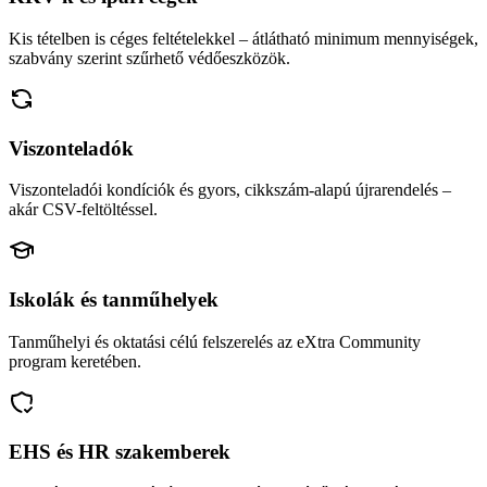
Kis tételben is céges feltételekkel – átlátható minimum mennyiségek,
szabvány szerint szűrhető védőeszközök.
Viszonteladók
Viszonteladói kondíciók és gyors, cikkszám-alapú újrarendelés –
akár CSV-feltöltéssel.
Iskolák és tanműhelyek
Tanműhelyi és oktatási célú felszerelés az eXtra Community
program keretében.
EHS és HR szakemberek