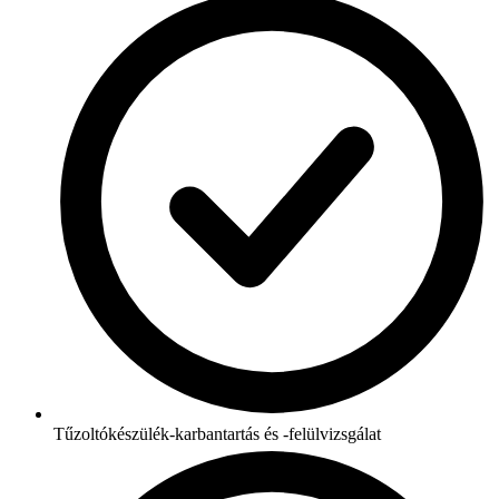
Tűzoltókészülék-karbantartás és -felülvizsgálat