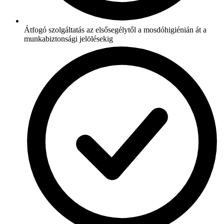
Átfogó szolgáltatás az elsősegélytől a mosdóhigiénián át a
munkabiztonsági jelölésekig