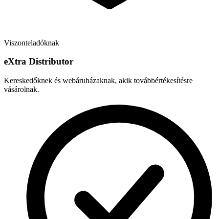
Viszonteladóknak
e
X
tra Distributor
Kereskedőknek és webáruházaknak, akik továbbértékesítésre
vásárolnak.