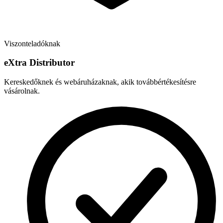
Viszonteladóknak
e
X
tra Distributor
Kereskedőknek és webáruházaknak, akik továbbértékesítésre
vásárolnak.