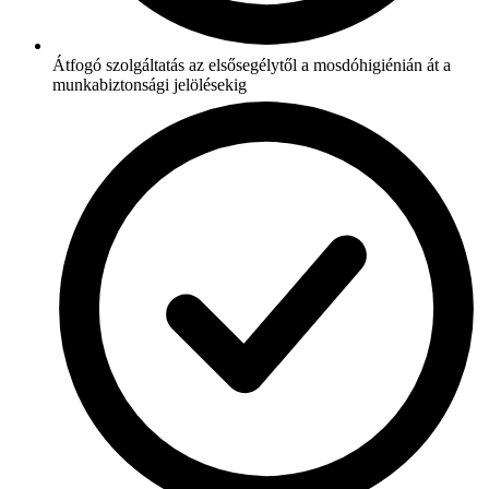
Átfogó szolgáltatás az elsősegélytől a mosdóhigiénián át a
munkabiztonsági jelölésekig