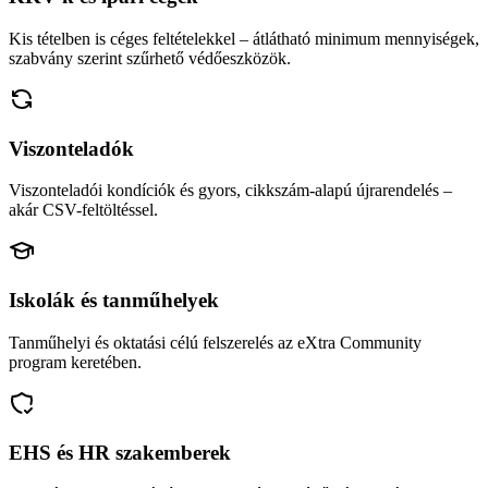
Kis tételben is céges feltételekkel – átlátható minimum mennyiségek,
szabvány szerint szűrhető védőeszközök.
Viszonteladók
Viszonteladói kondíciók és gyors, cikkszám-alapú újrarendelés –
akár CSV-feltöltéssel.
Iskolák és tanműhelyek
Tanműhelyi és oktatási célú felszerelés az eXtra Community
program keretében.
EHS és HR szakemberek