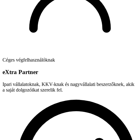
Céges végfelhasználóknak
e
X
tra Partner
Ipari vállalatoknak, KKV-knak és nagyvállalati beszerzőknek, akik
a saját dolgozóikat szerelik fel.