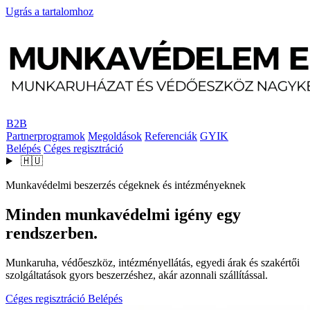
Ugrás a tartalomhoz
B2B
Partnerprogramok
Megoldások
Referenciák
GYIK
Belépés
Céges regisztráció
🇭🇺
Munkavédelmi beszerzés cégeknek és intézményeknek
Minden munkavédelmi igény egy
rendszerben.
Munkaruha, védőeszköz, intézményellátás, egyedi árak és szakértői
szolgáltatások gyors beszerzéshez, akár azonnali szállítással.
Céges regisztráció
Belépés