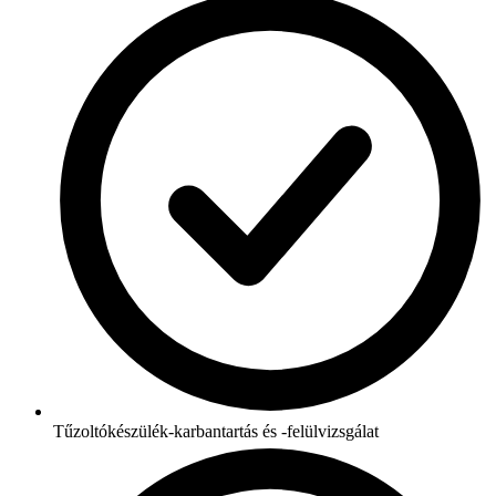
Tűzoltókészülék-karbantartás és -felülvizsgálat