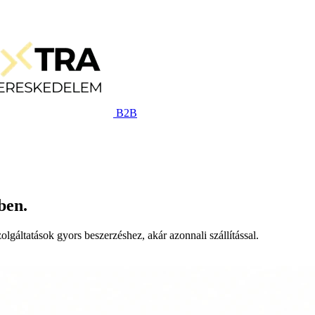
B2B
ben.
lgáltatások gyors beszerzéshez, akár azonnali szállítással.