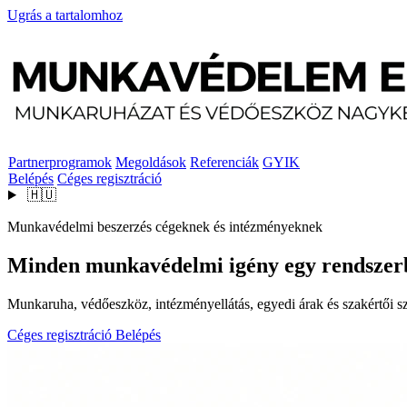
Ugrás a tartalomhoz
Partnerprogramok
Megoldások
Referenciák
GYIK
Belépés
Céges regisztráció
🇭🇺
Munkavédelmi beszerzés cégeknek és intézményeknek
Minden munkavédelmi igény egy rendszer
Munkaruha, védőeszköz, intézményellátás, egyedi árak és szakértői szo
Céges regisztráció
Belépés