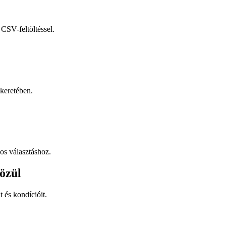
CSV-feltöltéssel.
keretében.
os választáshoz.
özül
t és kondícióit.