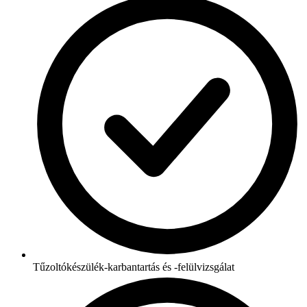
Tűzoltókészülék-karbantartás és -felülvizsgálat