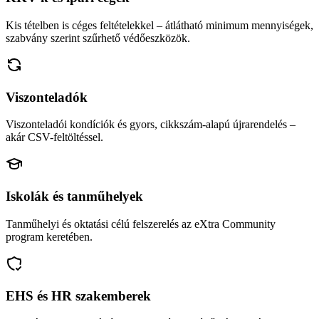
Kis tételben is céges feltételekkel – átlátható minimum mennyiségek,
szabvány szerint szűrhető védőeszközök.
Viszonteladók
Viszonteladói kondíciók és gyors, cikkszám-alapú újrarendelés –
akár CSV-feltöltéssel.
Iskolák és tanműhelyek
Tanműhelyi és oktatási célú felszerelés az eXtra Community
program keretében.
EHS és HR szakemberek