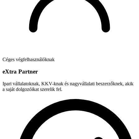
Céges végfelhasználóknak
e
X
tra Partner
Ipari vállalatoknak, KKV-knak és nagyvállalati beszerzőknek, akik
a saját dolgozóikat szerelik fel.