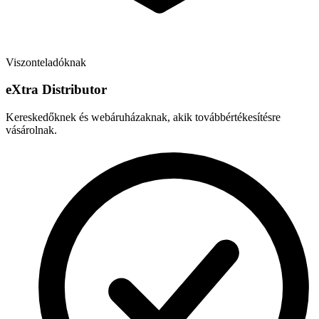
Viszonteladóknak
e
X
tra Distributor
Kereskedőknek és webáruházaknak, akik továbbértékesítésre
vásárolnak.