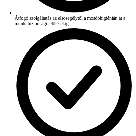
Átfogó szolgáltatás az elsősegélytől a mosdóhigiénián át a
munkabiztonsági jelölésekig