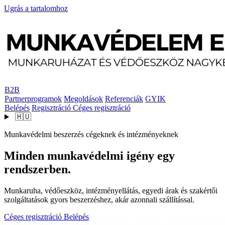
Ugrás a tartalomhoz
B2B
Partnerprogramok
Megoldások
Referenciák
GYIK
Belépés
Regisztráció
Céges regisztráció
🇭🇺
Munkavédelmi beszerzés cégeknek és intézményeknek
Minden munkavédelmi igény egy
rendszerben.
Munkaruha, védőeszköz, intézményellátás, egyedi árak és szakértői
szolgáltatások gyors beszerzéshez, akár azonnali szállítással.
Céges regisztráció
Belépés