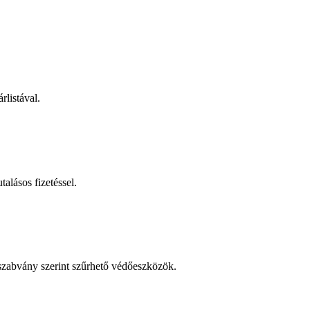
rlistával.
talásos fizetéssel.
 szabvány szerint szűrhető védőeszközök.