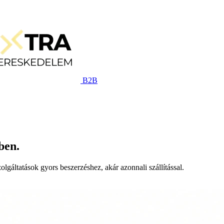
B2B
ben.
lgáltatások gyors beszerzéshez, akár azonnali szállítással.