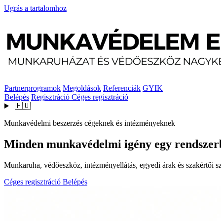
Ugrás a tartalomhoz
Partnerprogramok
Megoldások
Referenciák
GYIK
Belépés
Regisztráció
Céges regisztráció
🇭🇺
Munkavédelmi beszerzés cégeknek és intézményeknek
Minden munkavédelmi igény egy rendszer
Munkaruha, védőeszköz, intézményellátás, egyedi árak és szakértői szo
Céges regisztráció
Belépés