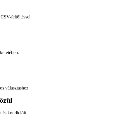
CSV-feltöltéssel.
keretében.
os választáshoz.
özül
t és kondícióit.