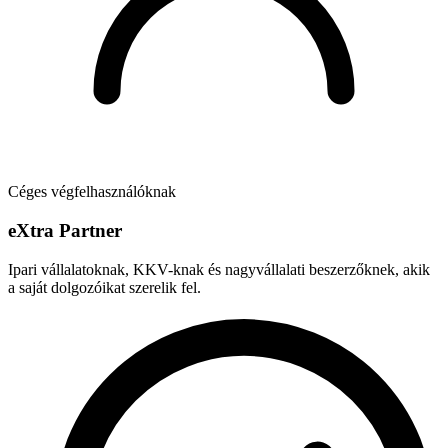
Céges végfelhasználóknak
e
X
tra Partner
Ipari vállalatoknak, KKV-knak és nagyvállalati beszerzőknek, akik
a saját dolgozóikat szerelik fel.