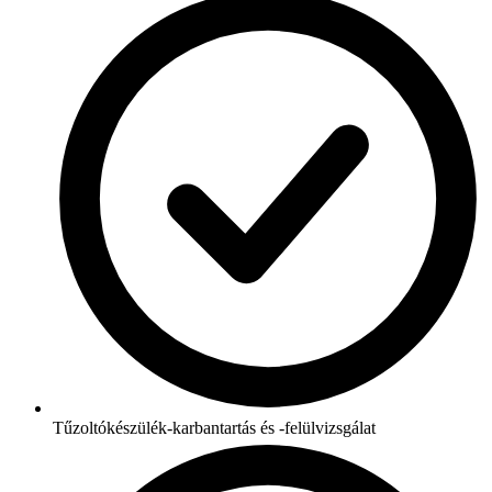
Tűzoltókészülék-karbantartás és -felülvizsgálat