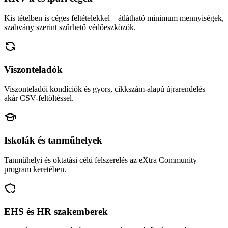
Kis tételben is céges feltételekkel – átlátható minimum mennyiségek,
szabvány szerint szűrhető védőeszközök.
Viszonteladók
Viszonteladói kondíciók és gyors, cikkszám-alapú újrarendelés –
akár CSV-feltöltéssel.
Iskolák és tanműhelyek
Tanműhelyi és oktatási célú felszerelés az eXtra Community
program keretében.
EHS és HR szakemberek