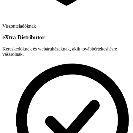
Viszonteladóknak
e
X
tra Distributor
Kereskedőknek és webáruházaknak, akik továbbértékesítésre
vásárolnak.