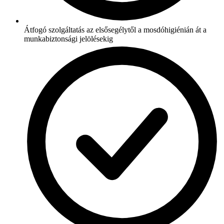
Átfogó szolgáltatás az elsősegélytől a mosdóhigiénián át a
munkabiztonsági jelölésekig