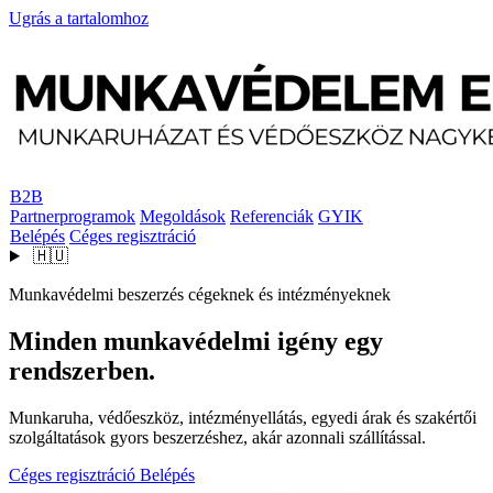
Ugrás a tartalomhoz
B2B
Partnerprogramok
Megoldások
Referenciák
GYIK
Belépés
Céges regisztráció
🇭🇺
Munkavédelmi beszerzés cégeknek és intézményeknek
Minden munkavédelmi igény egy
rendszerben.
Munkaruha, védőeszköz, intézményellátás, egyedi árak és szakértői
szolgáltatások gyors beszerzéshez, akár azonnali szállítással.
Céges regisztráció
Belépés