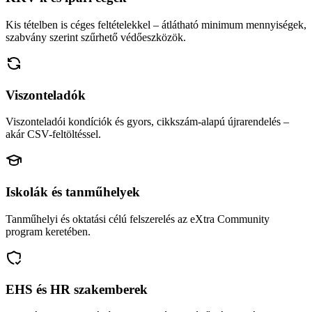
Kis tételben is céges feltételekkel – átlátható minimum mennyiségek,
szabvány szerint szűrhető védőeszközök.
Viszonteladók
Viszonteladói kondíciók és gyors, cikkszám-alapú újrarendelés –
akár CSV-feltöltéssel.
Iskolák és tanműhelyek
Tanműhelyi és oktatási célú felszerelés az eXtra Community
program keretében.
EHS és HR szakemberek