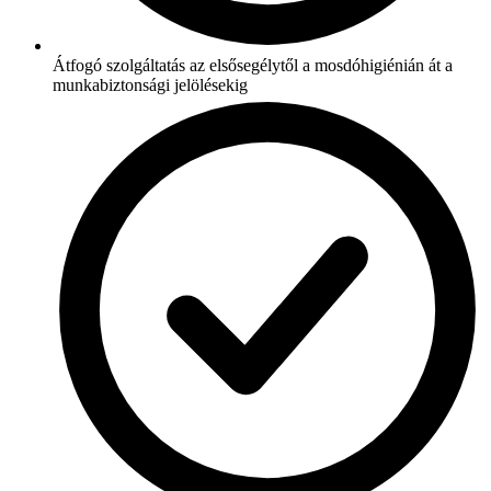
Átfogó szolgáltatás az elsősegélytől a mosdóhigiénián át a
munkabiztonsági jelölésekig