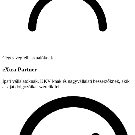
Céges végfelhasználóknak
e
X
tra Partner
Ipari vállalatoknak, KKV-knak és nagyvállalati beszerzőknek, akik
a saját dolgozóikat szerelik fel.