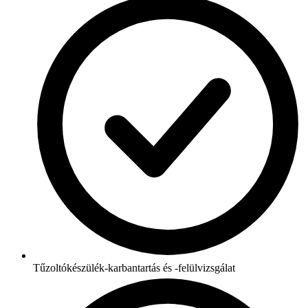
Tűzoltókészülék-karbantartás és -felülvizsgálat