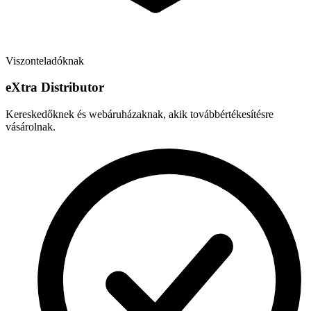
Viszonteladóknak
e
X
tra Distributor
Kereskedőknek és webáruházaknak, akik továbbértékesítésre
vásárolnak.