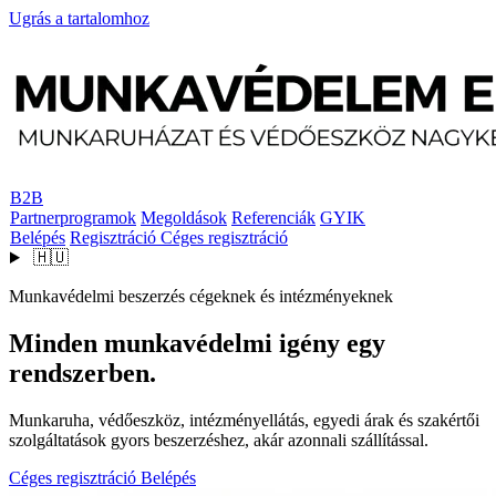
Ugrás a tartalomhoz
B2B
Partnerprogramok
Megoldások
Referenciák
GYIK
Belépés
Regisztráció
Céges regisztráció
🇭🇺
Munkavédelmi beszerzés cégeknek és intézményeknek
Minden munkavédelmi igény egy
rendszerben.
Munkaruha, védőeszköz, intézményellátás, egyedi árak és szakértői
szolgáltatások gyors beszerzéshez, akár azonnali szállítással.
Céges regisztráció
Belépés