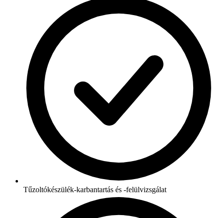
Tűzoltókészülék-karbantartás és -felülvizsgálat