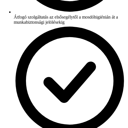
Átfogó szolgáltatás az elsősegélytől a mosdóhigiénián át a
munkabiztonsági jelölésekig