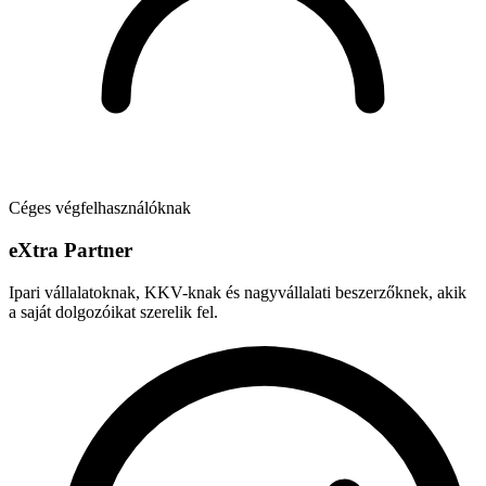
Céges végfelhasználóknak
e
X
tra Partner
Ipari vállalatoknak, KKV-knak és nagyvállalati beszerzőknek, akik
a saját dolgozóikat szerelik fel.