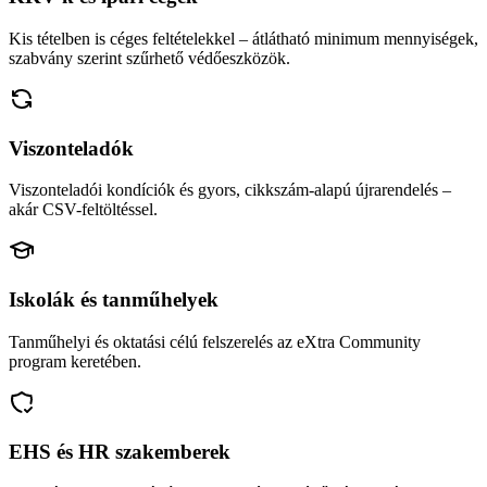
Kis tételben is céges feltételekkel – átlátható minimum mennyiségek,
szabvány szerint szűrhető védőeszközök.
Viszonteladók
Viszonteladói kondíciók és gyors, cikkszám-alapú újrarendelés –
akár CSV-feltöltéssel.
Iskolák és tanműhelyek
Tanműhelyi és oktatási célú felszerelés az eXtra Community
program keretében.
EHS és HR szakemberek