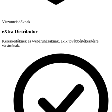
Viszonteladóknak
e
X
tra Distributor
Kereskedőknek és webáruházaknak, akik továbbértékesítésre
vásárolnak.