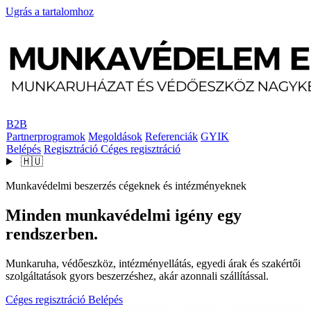
Ugrás a tartalomhoz
B2B
Partnerprogramok
Megoldások
Referenciák
GYIK
Belépés
Regisztráció
Céges regisztráció
🇭🇺
Munkavédelmi beszerzés cégeknek és intézményeknek
Minden munkavédelmi igény egy
rendszerben.
Munkaruha, védőeszköz, intézményellátás, egyedi árak és szakértői
szolgáltatások gyors beszerzéshez, akár azonnali szállítással.
Céges regisztráció
Belépés