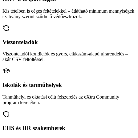
Kis tételben is céges feltételekkel – átlátható minimum mennyiségek,
szabvány szerint szűrhető védőeszközök.
Viszonteladók
Viszonteladói kondíciók és gyors, cikkszám-alapú újrarendelés –
akár CSV-feltöltéssel.
Iskolák és tanműhelyek
Tanműhelyi és oktatási célú felszerelés az eXtra Community
program keretében.
EHS és HR szakemberek