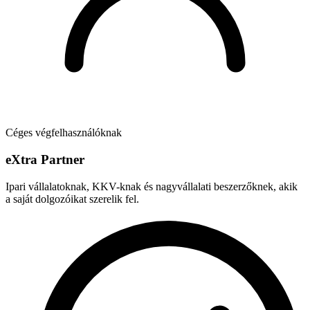
Céges végfelhasználóknak
e
X
tra Partner
Ipari vállalatoknak, KKV-knak és nagyvállalati beszerzőknek, akik
a saját dolgozóikat szerelik fel.