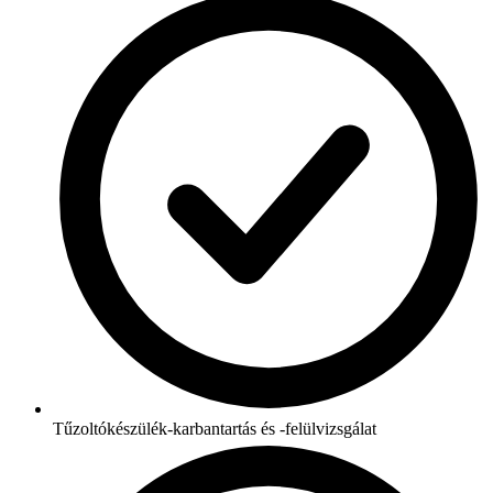
Tűzoltókészülék-karbantartás és -felülvizsgálat