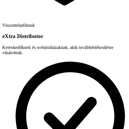
Viszonteladóknak
e
X
tra Distributor
Kereskedőknek és webáruházaknak, akik továbbértékesítésre
vásárolnak.