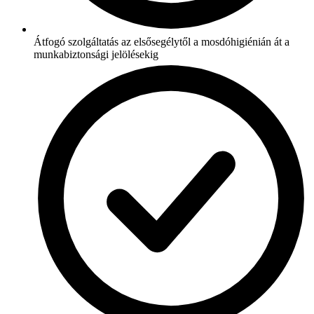
Átfogó szolgáltatás az elsősegélytől a mosdóhigiénián át a
munkabiztonsági jelölésekig