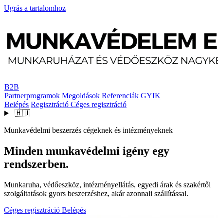
Ugrás a tartalomhoz
B2B
Partnerprogramok
Megoldások
Referenciák
GYIK
Belépés
Regisztráció
Céges regisztráció
🇭🇺
Munkavédelmi beszerzés cégeknek és intézményeknek
Minden munkavédelmi igény egy
rendszerben.
Munkaruha, védőeszköz, intézményellátás, egyedi árak és szakértői
szolgáltatások gyors beszerzéshez, akár azonnali szállítással.
Céges regisztráció
Belépés