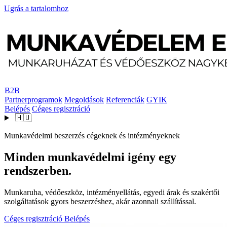
Ugrás a tartalomhoz
B2B
Partnerprogramok
Megoldások
Referenciák
GYIK
Belépés
Céges regisztráció
🇭🇺
Munkavédelmi beszerzés cégeknek és intézményeknek
Minden munkavédelmi igény egy
rendszerben.
Munkaruha, védőeszköz, intézményellátás, egyedi árak és szakértői
szolgáltatások gyors beszerzéshez, akár azonnali szállítással.
Céges regisztráció
Belépés