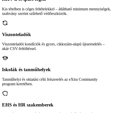
Kis tételben is céges feltételekkel – átlátható minimum mennyiségek,
szabvány szerint szűrhető védőeszközök.
Viszonteladók
Viszonteladói kondíciók és gyors, cikkszám-alapú újrarendelés –
akár CSV-feltöltéssel.
Iskolák és tanműhelyek
Tanműhelyi és oktatási célú felszerelés az eXtra Community
program keretében.
EHS és HR szakemberek