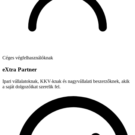
Céges végfelhasználóknak
e
X
tra Partner
Ipari vállalatoknak, KKV-knak és nagyvállalati beszerzőknek, akik
a saját dolgozóikat szerelik fel.