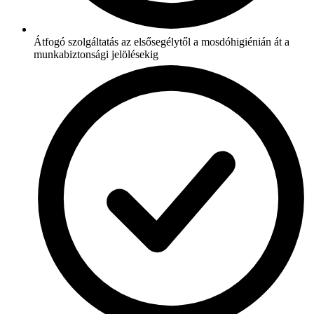
Átfogó szolgáltatás az elsősegélytől a mosdóhigiénián át a
munkabiztonsági jelölésekig