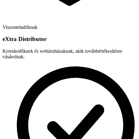
Viszonteladóknak
e
X
tra Distributor
Kereskedőknek és webáruházaknak, akik továbbértékesítésre
vásárolnak.