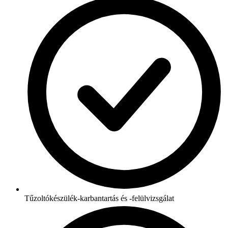
Tűzoltókészülék-karbantartás és -felülvizsgálat