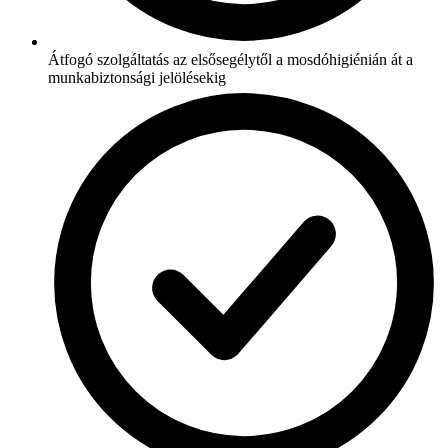
Átfogó szolgáltatás az elsősegélytől a mosdóhigiénián át a
munkabiztonsági jelölésekig