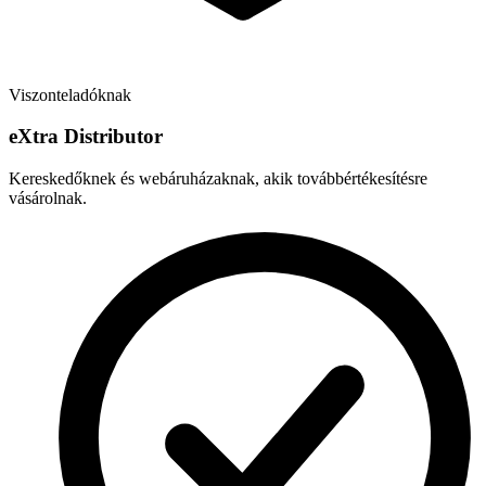
Viszonteladóknak
e
X
tra Distributor
Kereskedőknek és webáruházaknak, akik továbbértékesítésre
vásárolnak.