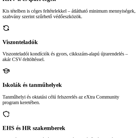
Kis tételben is céges feltételekkel – átlátható minimum mennyiségek,
szabvány szerint szűrhető védőeszközök.
Viszonteladók
Viszonteladói kondíciók és gyors, cikkszám-alapú újrarendelés –
akár CSV-feltöltéssel.
Iskolák és tanműhelyek
Tanműhelyi és oktatási célú felszerelés az eXtra Community
program keretében.
EHS és HR szakemberek