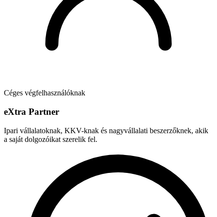
Céges végfelhasználóknak
e
X
tra Partner
Ipari vállalatoknak, KKV-knak és nagyvállalati beszerzőknek, akik
a saját dolgozóikat szerelik fel.