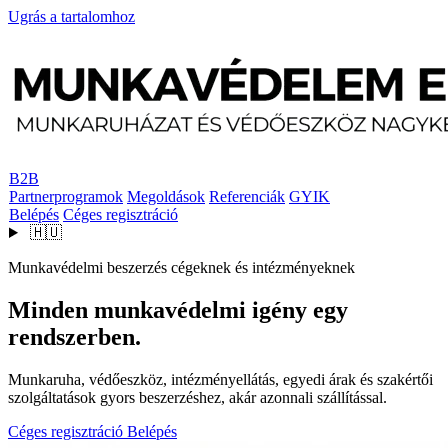
Ugrás a tartalomhoz
B2B
Partnerprogramok
Megoldások
Referenciák
GYIK
Belépés
Céges regisztráció
🇭🇺
Munkavédelmi beszerzés cégeknek és intézményeknek
Minden munkavédelmi igény egy
rendszerben.
Munkaruha, védőeszköz, intézményellátás, egyedi árak és szakértői
szolgáltatások gyors beszerzéshez, akár azonnali szállítással.
Céges regisztráció
Belépés