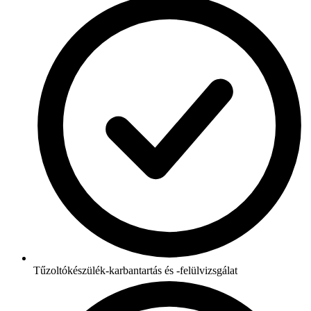
Tűzoltókészülék-karbantartás és -felülvizsgálat