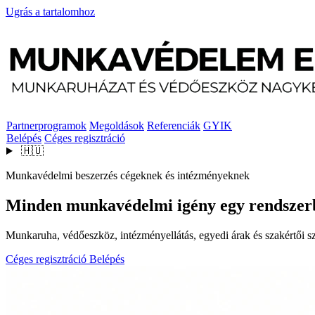
Ugrás a tartalomhoz
Partnerprogramok
Megoldások
Referenciák
GYIK
Belépés
Céges regisztráció
🇭🇺
Munkavédelmi beszerzés cégeknek és intézményeknek
Minden munkavédelmi igény egy rendszer
Munkaruha, védőeszköz, intézményellátás, egyedi árak és szakértői szo
Céges regisztráció
Belépés