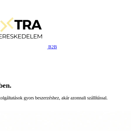
B2B
ben.
lgáltatások gyors beszerzéshez, akár azonnali szállítással.