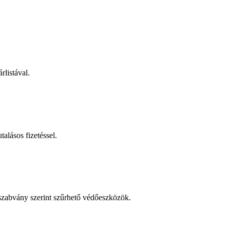
rlistával.
talásos fizetéssel.
 szabvány szerint szűrhető védőeszközök.