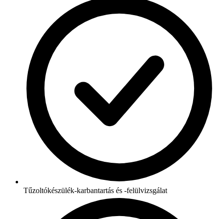
Tűzoltókészülék-karbantartás és -felülvizsgálat