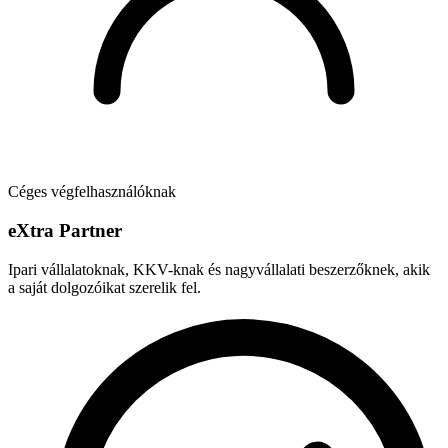
Céges végfelhasználóknak
e
X
tra Partner
Ipari vállalatoknak, KKV-knak és nagyvállalati beszerzőknek, akik
a saját dolgozóikat szerelik fel.