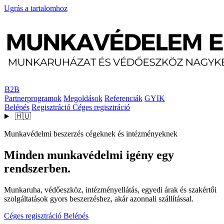
Ugrás a tartalomhoz
B2B
Partnerprogramok
Megoldások
Referenciák
GYIK
Belépés
Regisztráció
Céges regisztráció
🇭🇺
Munkavédelmi beszerzés cégeknek és intézményeknek
Minden munkavédelmi igény egy
rendszerben.
Munkaruha, védőeszköz, intézményellátás, egyedi árak és szakértői
szolgáltatások gyors beszerzéshez, akár azonnali szállítással.
Céges regisztráció
Belépés