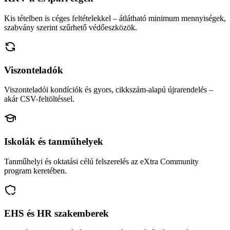
Kis tételben is céges feltételekkel – átlátható minimum mennyiségek,
szabvány szerint szűrhető védőeszközök.
Viszonteladók
Viszonteladói kondíciók és gyors, cikkszám-alapú újrarendelés –
akár CSV-feltöltéssel.
Iskolák és tanműhelyek
Tanműhelyi és oktatási célú felszerelés az eXtra Community
program keretében.
EHS és HR szakemberek