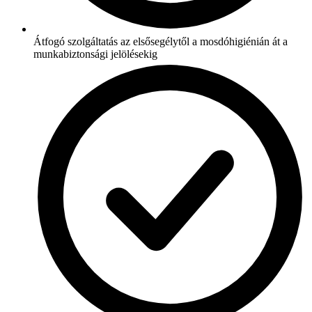
Átfogó szolgáltatás az elsősegélytől a mosdóhigiénián át a
munkabiztonsági jelölésekig