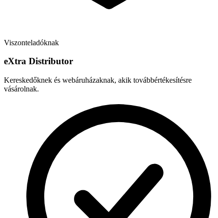
Viszonteladóknak
e
X
tra Distributor
Kereskedőknek és webáruházaknak, akik továbbértékesítésre
vásárolnak.