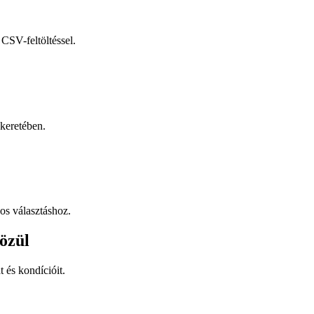
CSV-feltöltéssel.
keretében.
os választáshoz.
özül
t és kondícióit.