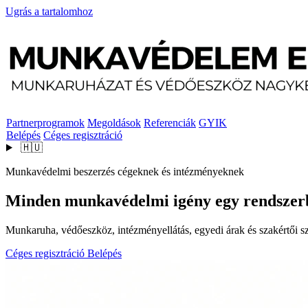
Ugrás a tartalomhoz
Partnerprogramok
Megoldások
Referenciák
GYIK
Belépés
Céges regisztráció
🇭🇺
Munkavédelmi beszerzés cégeknek és intézményeknek
Minden munkavédelmi igény egy rendszer
Munkaruha, védőeszköz, intézményellátás, egyedi árak és szakértői szo
Céges regisztráció
Belépés