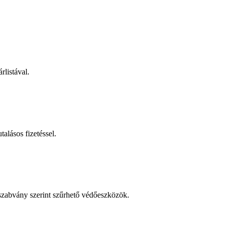
rlistával.
talásos fizetéssel.
 szabvány szerint szűrhető védőeszközök.