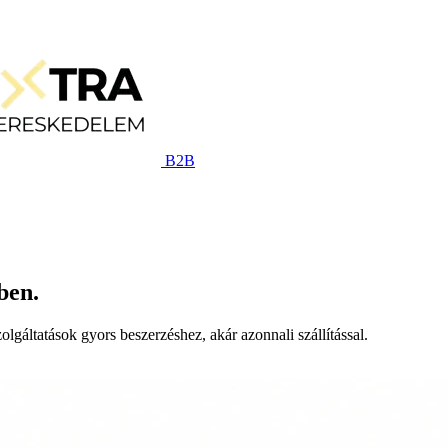
B2B
ben.
lgáltatások gyors beszerzéshez, akár azonnali szállítással.