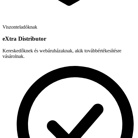
Viszonteladóknak
e
X
tra Distributor
Kereskedőknek és webáruházaknak, akik továbbértékesítésre
vásárolnak.