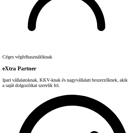
Céges végfelhasználóknak
e
X
tra Partner
Ipari vállalatoknak, KKV-knak és nagyvállalati beszerzőknek, akik
a saját dolgozóikat szerelik fel.