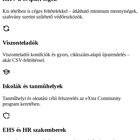
Kis tételben is céges feltételekkel – átlátható minimum mennyiségek,
szabvány szerint szűrhető védőeszközök.
Viszonteladók
Viszonteladói kondíciók és gyors, cikkszám-alapú újrarendelés –
akár CSV-feltöltéssel.
Iskolák és tanműhelyek
Tanműhelyi és oktatási célú felszerelés az eXtra Community
program keretében.
EHS és HR szakemberek