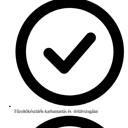
Tűzoltókészülék-karbantartás és -felülvizsgálat