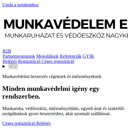
Ugrás a tartalomhoz
B2B
Partnerprogramok
Megoldások
Referenciák
GYIK
Belépés
Regisztráció
Céges regisztráció
🇭🇺
Munkavédelmi beszerzés cégeknek és intézményeknek
Minden munkavédelmi igény egy
rendszerben.
Munkaruha, védőeszköz, intézményellátás, egyedi árak és szakértői
szolgáltatások gyors beszerzéshez, akár azonnali szállítással.
Céges regisztráció
Belépés