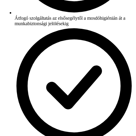
Átfogó szolgáltatás az elsősegélytől a mosdóhigiénián át a
munkabiztonsági jelölésekig