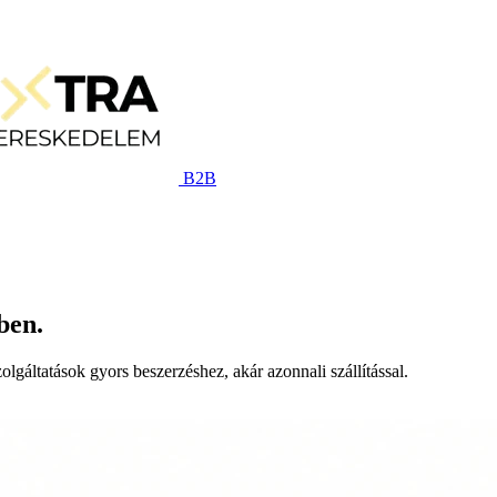
B2B
ben.
lgáltatások gyors beszerzéshez, akár azonnali szállítással.