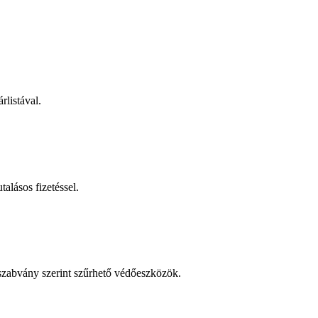
rlistával.
talásos fizetéssel.
 szabvány szerint szűrhető védőeszközök.