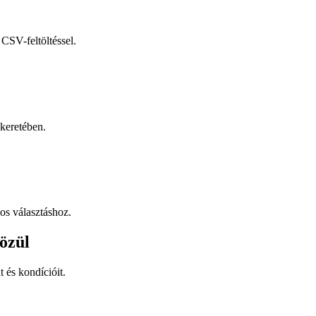
CSV-feltöltéssel.
keretében.
os választáshoz.
özül
t és kondícióit.