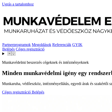
Ugrás a tartalomhoz
Partnerprogramok
Megoldások
Referenciák
GYIK
Belépés
Céges regisztráció
🇭🇺
Munkavédelmi beszerzés cégeknek és intézményeknek
Minden munkavédelmi igény egy rendszer
Munkaruha, védőeszköz, intézményellátás, egyedi árak és szakértői szo
Céges regisztráció
Belépés