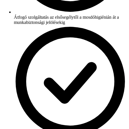
Átfogó szolgáltatás az elsősegélytől a mosdóhigiénián át a
munkabiztonsági jelölésekig