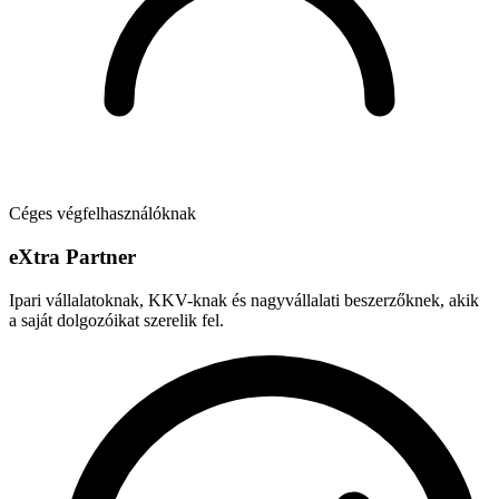
Céges végfelhasználóknak
e
X
tra Partner
Ipari vállalatoknak, KKV-knak és nagyvállalati beszerzőknek, akik
a saját dolgozóikat szerelik fel.