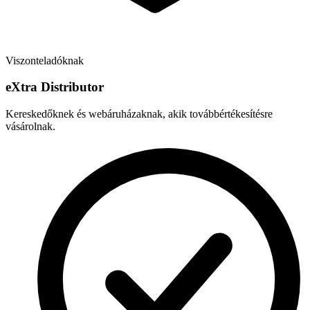
Viszonteladóknak
e
X
tra Distributor
Kereskedőknek és webáruházaknak, akik továbbértékesítésre
vásárolnak.