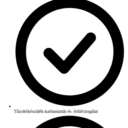
Tűzoltókészülék-karbantartás és -felülvizsgálat