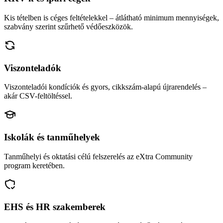
Kis tételben is céges feltételekkel – átlátható minimum mennyiségek,
szabvány szerint szűrhető védőeszközök.
Viszonteladók
Viszonteladói kondíciók és gyors, cikkszám-alapú újrarendelés –
akár CSV-feltöltéssel.
Iskolák és tanműhelyek
Tanműhelyi és oktatási célú felszerelés az eXtra Community
program keretében.
EHS és HR szakemberek