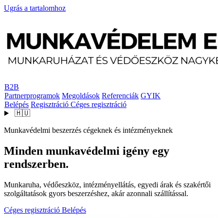
Ugrás a tartalomhoz
B2B
Partnerprogramok
Megoldások
Referenciák
GYIK
Belépés
Regisztráció
Céges regisztráció
🇭🇺
Munkavédelmi beszerzés cégeknek és intézményeknek
Minden munkavédelmi igény egy
rendszerben.
Munkaruha, védőeszköz, intézményellátás, egyedi árak és szakértői
szolgáltatások gyors beszerzéshez, akár azonnali szállítással.
Céges regisztráció
Belépés