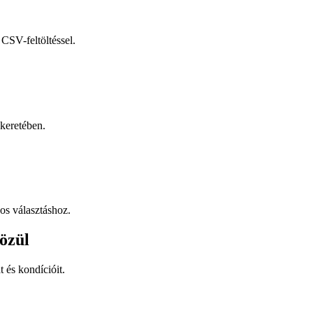
CSV-feltöltéssel.
keretében.
os választáshoz.
özül
t és kondícióit.