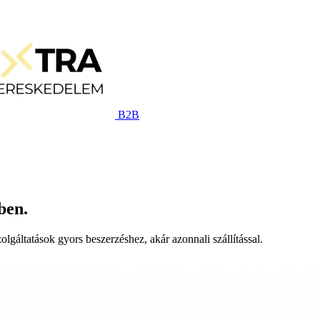
B2B
ben.
lgáltatások gyors beszerzéshez, akár azonnali szállítással.