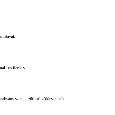
rlistával.
talásos fizetéssel.
 szabvány szerint szűrhető védőeszközök.