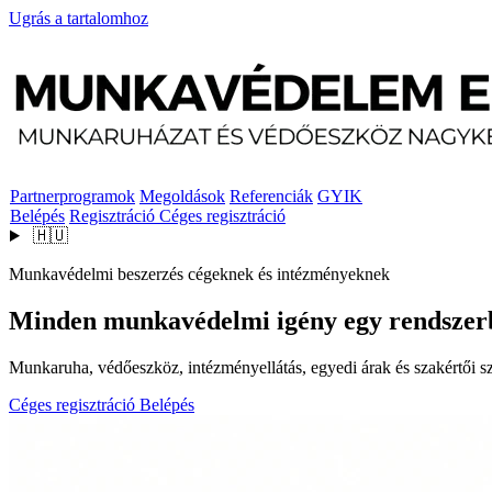
Ugrás a tartalomhoz
Partnerprogramok
Megoldások
Referenciák
GYIK
Belépés
Regisztráció
Céges regisztráció
🇭🇺
Munkavédelmi beszerzés cégeknek és intézményeknek
Minden munkavédelmi igény egy rendszer
Munkaruha, védőeszköz, intézményellátás, egyedi árak és szakértői szo
Céges regisztráció
Belépés