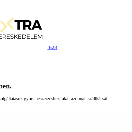
B2B
ben.
lgáltatások gyors beszerzéshez, akár azonnali szállítással.