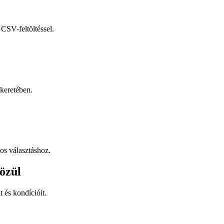
CSV-feltöltéssel.
keretében.
os választáshoz.
özül
t és kondícióit.