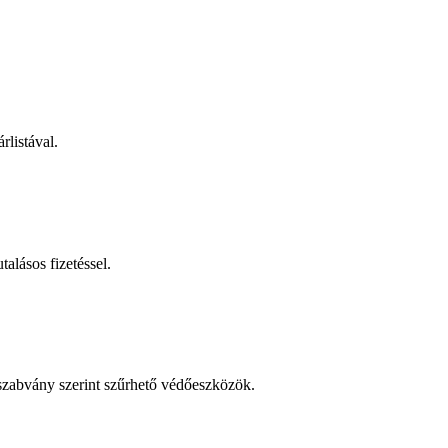
rlistával.
talásos fizetéssel.
 szabvány szerint szűrhető védőeszközök.