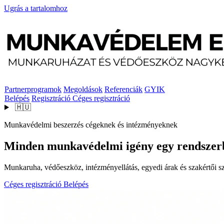
Ugrás a tartalomhoz
Partnerprogramok
Megoldások
Referenciák
GYIK
Belépés
Regisztráció
Céges regisztráció
🇭🇺
Munkavédelmi beszerzés cégeknek és intézményeknek
Minden munkavédelmi igény egy rendszer
Munkaruha, védőeszköz, intézményellátás, egyedi árak és szakértői szo
Céges regisztráció
Belépés