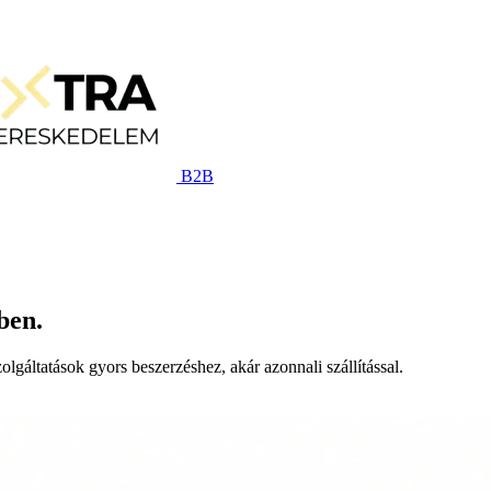
B2B
ben.
lgáltatások gyors beszerzéshez, akár azonnali szállítással.