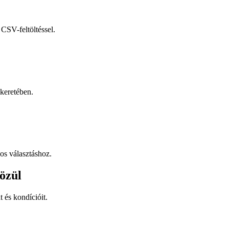
CSV-feltöltéssel.
keretében.
os választáshoz.
özül
t és kondícióit.