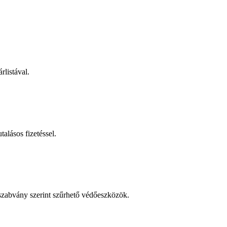
rlistával.
talásos fizetéssel.
 szabvány szerint szűrhető védőeszközök.