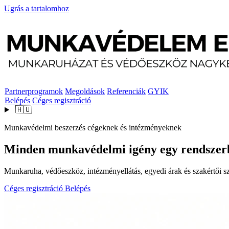
Ugrás a tartalomhoz
Partnerprogramok
Megoldások
Referenciák
GYIK
Belépés
Céges regisztráció
🇭🇺
Munkavédelmi beszerzés cégeknek és intézményeknek
Minden munkavédelmi igény egy rendszer
Munkaruha, védőeszköz, intézményellátás, egyedi árak és szakértői szo
Céges regisztráció
Belépés