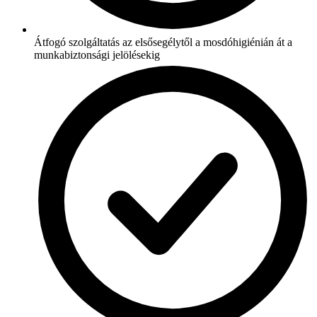
Átfogó szolgáltatás az elsősegélytől a mosdóhigiénián át a
munkabiztonsági jelölésekig