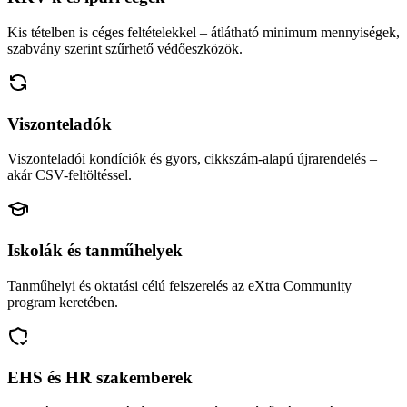
Kis tételben is céges feltételekkel – átlátható minimum mennyiségek,
szabvány szerint szűrhető védőeszközök.
Viszonteladók
Viszonteladói kondíciók és gyors, cikkszám-alapú újrarendelés –
akár CSV-feltöltéssel.
Iskolák és tanműhelyek
Tanműhelyi és oktatási célú felszerelés az eXtra Community
program keretében.
EHS és HR szakemberek