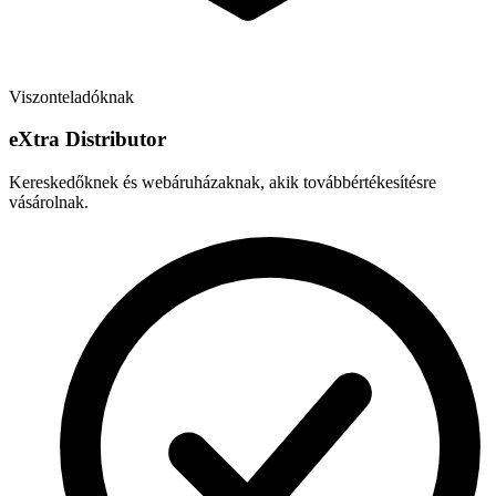
Viszonteladóknak
e
X
tra Distributor
Kereskedőknek és webáruházaknak, akik továbbértékesítésre
vásárolnak.