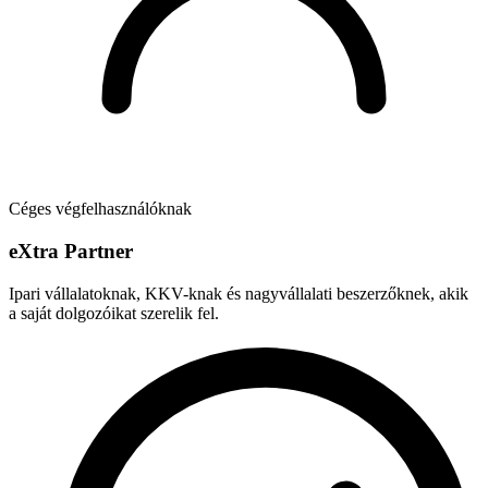
Céges végfelhasználóknak
e
X
tra Partner
Ipari vállalatoknak, KKV-knak és nagyvállalati beszerzőknek, akik
a saját dolgozóikat szerelik fel.