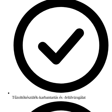
Tűzoltókészülék-karbantartás és -felülvizsgálat