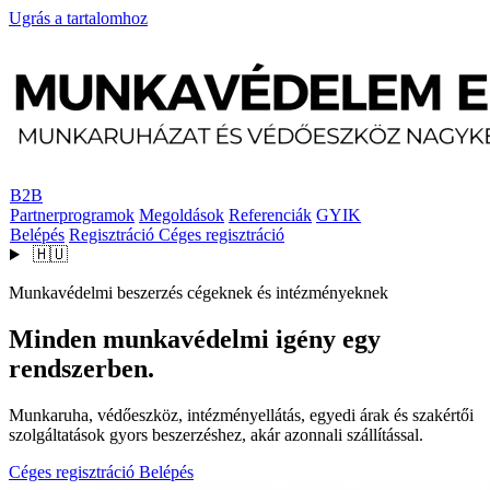
Ugrás a tartalomhoz
B2B
Partnerprogramok
Megoldások
Referenciák
GYIK
Belépés
Regisztráció
Céges regisztráció
🇭🇺
Munkavédelmi beszerzés cégeknek és intézményeknek
Minden munkavédelmi igény egy
rendszerben.
Munkaruha, védőeszköz, intézményellátás, egyedi árak és szakértői
szolgáltatások gyors beszerzéshez, akár azonnali szállítással.
Céges regisztráció
Belépés