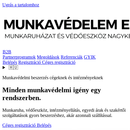
Ugrás a tartalomhoz
B2B
Partnerprogramok
Megoldások
Referenciák
GYIK
Belépés
Regisztráció
Céges regisztráció
🇭🇺
Munkavédelmi beszerzés cégeknek és intézményeknek
Minden munkavédelmi igény egy
rendszerben.
Munkaruha, védőeszköz, intézményellátás, egyedi árak és szakértői
szolgáltatások gyors beszerzéshez, akár azonnali szállítással.
Céges regisztráció
Belépés