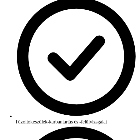
Tűzoltókészülék-karbantartás és -felülvizsgálat