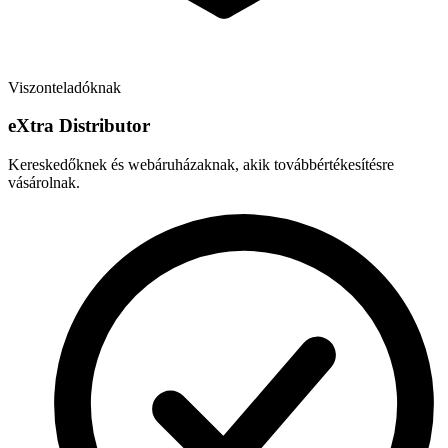
Viszonteladóknak
e
X
tra Distributor
Kereskedőknek és webáruházaknak, akik továbbértékesítésre
vásárolnak.