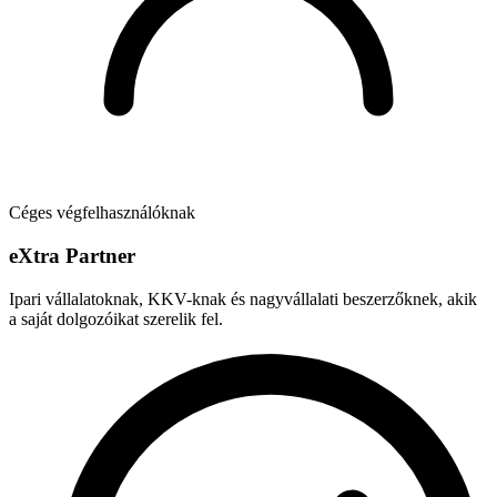
Céges végfelhasználóknak
e
X
tra Partner
Ipari vállalatoknak, KKV-knak és nagyvállalati beszerzőknek, akik
a saját dolgozóikat szerelik fel.