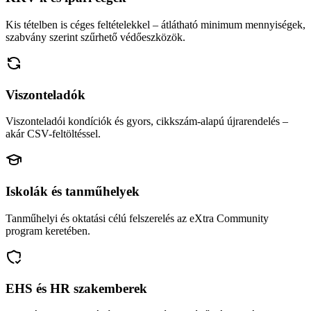
Kis tételben is céges feltételekkel – átlátható minimum mennyiségek,
szabvány szerint szűrhető védőeszközök.
Viszonteladók
Viszonteladói kondíciók és gyors, cikkszám-alapú újrarendelés –
akár CSV-feltöltéssel.
Iskolák és tanműhelyek
Tanműhelyi és oktatási célú felszerelés az eXtra Community
program keretében.
EHS és HR szakemberek