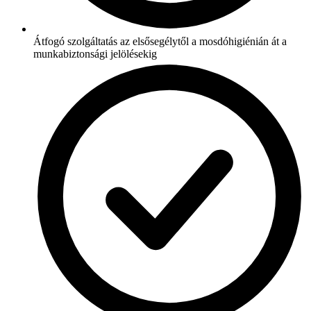
Átfogó szolgáltatás az elsősegélytől a mosdóhigiénián át a
munkabiztonsági jelölésekig