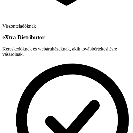
Viszonteladóknak
e
X
tra Distributor
Kereskedőknek és webáruházaknak, akik továbbértékesítésre
vásárolnak.