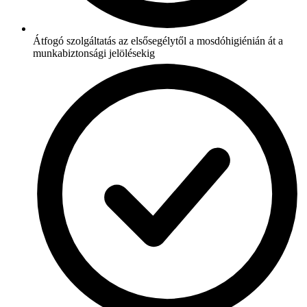
Átfogó szolgáltatás az elsősegélytől a mosdóhigiénián át a
munkabiztonsági jelölésekig