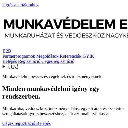
Ugrás a tartalomhoz
B2B
Partnerprogramok
Megoldások
Referenciák
GYIK
Belépés
Regisztráció
Céges regisztráció
🇭🇺
Munkavédelmi beszerzés cégeknek és intézményeknek
Minden munkavédelmi igény egy
rendszerben.
Munkaruha, védőeszköz, intézményellátás, egyedi árak és szakértői
szolgáltatások gyors beszerzéshez, akár azonnali szállítással.
Céges regisztráció
Belépés