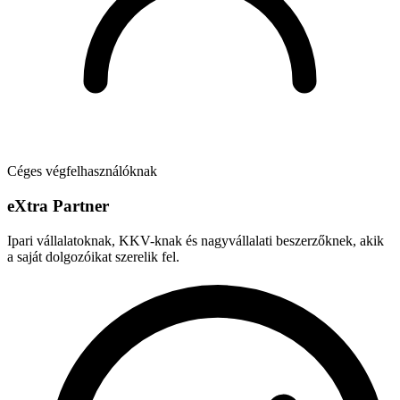
Céges végfelhasználóknak
e
X
tra Partner
Ipari vállalatoknak, KKV-knak és nagyvállalati beszerzőknek, akik
a saját dolgozóikat szerelik fel.