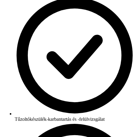
Tűzoltókészülék-karbantartás és -felülvizsgálat