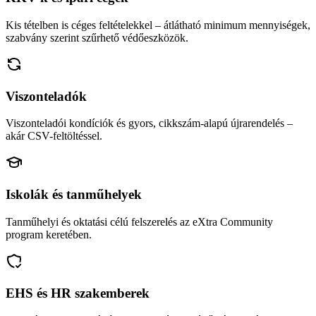
Kis tételben is céges feltételekkel – átlátható minimum mennyiségek,
szabvány szerint szűrhető védőeszközök.
Viszonteladók
Viszonteladói kondíciók és gyors, cikkszám-alapú újrarendelés –
akár CSV-feltöltéssel.
Iskolák és tanműhelyek
Tanműhelyi és oktatási célú felszerelés az eXtra Community
program keretében.
EHS és HR szakemberek